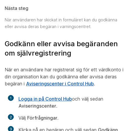
Nästa steg
När användaren har skickat in formuläret kan du godkänna
eller avvisa deras begäran i varningscentret.
Godkänn eller avvisa begäranden
om självregistrering
När en användare har registrerat sig för ett värdkonto i
din organisation kan du godkänna eller avvisa deras
begäran i
Aviseringscenter i Control Hub
.
1
Logga in på Control Hub
och välj sedan
Aviseringscenter
.
2
Välj
Förfrågningar
.
3
Klicka på en begäran och välj sedan
Godkänn