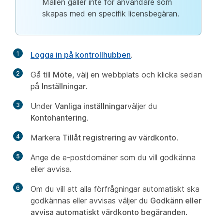
Mallen gäller inte för användare som
skapas med en specifik licensbegäran.
1
Logga in på kontrollhubben
.
2
Gå till
Möte
, välj en webbplats och klicka sedan
på
Inställningar
.
3
Under
Vanliga inställningar
väljer du
Kontohantering
.
4
Markera
Tillåt registrering av värdkonto
.
5
Ange de e-postdomäner som du vill godkänna
eller avvisa.
6
Om du vill att alla förfrågningar automatiskt ska
godkännas eller avvisas väljer du
Godkänn eller
avvisa automatiskt värdkonto begäranden
.