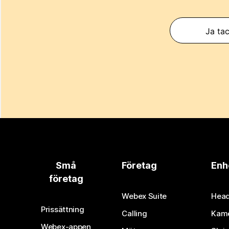
Ja tac
Små
Företag
Enh
företag
Webex Suite
Head
Prissättning
Calling
Kam
Webex-appen