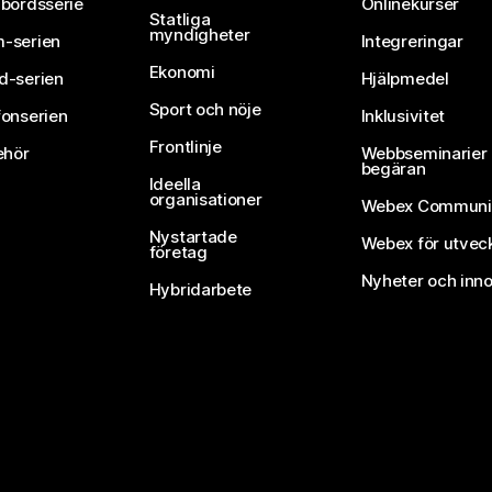
vbordsserie
Onlinekurser
Statliga
myndigheter
-serien
Integreringar
Ekonomi
d-serien
Hjälpmedel
Sport och nöje
fonserien
Inklusivitet
Frontlinje
ehör
Webbseminarier 
begäran
Ideella
organisationer
Webex Communi
Nystartade
Webex för utvec
företag
Nyheter och inno
Hybridarbete