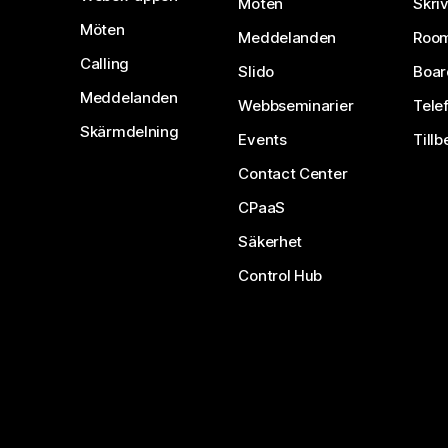
Möten
Skri
Möten
Meddelanden
Room
Calling
Slido
Boar
Meddelanden
Webbseminarier
Tele
Skärmdelning
Events
Tillb
Contact Center
CPaaS
Säkerhet
Control Hub