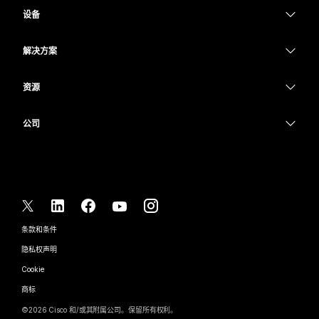
Webex Suite
设备
Meetings
Calling
头戴式耳机
Calling
解决方案
Meetings
摄像头
教育
消息传递
消息传递
资源
Desk 系列
医疗保健
屏幕共享
下载
Slido
Room 系列
公司
政府
加入测试会议
Webinars
Cisco
Board 系列
财务
在线课程
Events
联系技术支持
Phone 系列
体育与娱乐
集成
Contact Center
联系销售
配件
一线员工
辅助功能
CPaaS
条款和条件
Webex Blog
非营利组织
隐私权声明
包容性
安全性
Webex 思想领导力
Cookie
新兴公司
直播和点播网络研讨会
Control Hub
Webex 商店
商标
混合式工作
Webex 社区
©
2026
Cisco 和/或其附属公司。保留所有权利。
职业