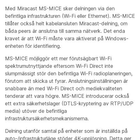
Med Miracast MS-MICE sker delningen via den
befintliga infrastrukturen (Wi-Fi eller Ethernet). MS-MICE
tillåter också helt kabelansluten Miracast-delning, om
båda peers är anslutna till samma nätverk. Det enda
kravet är att Wi-Fi måste vara aktiverat på Windows-
enheten för identifiering.
MS-MICE möjliggör ett mer förutsägbart Wi-Fi
spektrumutnyttjande eftersom Wi-Fi Direct inte
slumpmässigt stör den befintliga Wi-Fi radioplaneringen,
förutom att skicka ut fyrar. Anslutningsinställningen är
snabbare än med Wi-Fi Direct och mediekvaliteten
tenderar att vara högre. MS-MICE introducerar också
ett extra säkerhetslager (DTLS-kryptering av RTP/UDP
media) utöver de befintliga
infrastruktursäkerhetsmekanismerna.
Delning utanför samtal på enheter som är inställda på
auto-/infrastrukturläge stöder 4K-upplösning. Detta ger