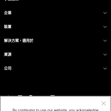
定價
企業
Webex 應用程式
Webex Suite
裝置
Meetings
Calling
耳機
Calling
解決方案，適用於
Meetings
攝影機
Messaging
教育
Messaging
資源
Desk 系列
螢幕共用
醫療保健
Slido
下載
Room 系列
公司
政府
Webinars
加入測驗會議
Board 系列
Cisco
財務
Events
線上課程
電話系列
聯絡技術支援
運動與娛樂
Contact Center
整合
配件
聯絡銷售人員
前線
CPaaS
協助工具
條款和條件
Webex 部落格
非營利
安全性
By continuing to use our website, you acknowledge