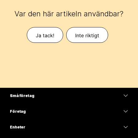
Var den här artikeln användbar?
Ja tack!
Inte riktigt
Små företag
Prissättning
Företag
Webex-appen
Webex Suite
Enheter
Möten
Calling
Headset