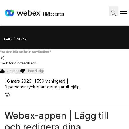
Hjälpcenter
Start
/
Artikel
Var den här artikeln användbar?
Tack för din feedback.
Ja tack!
Inte riktigt
16 mars 2026 |
1599 visning(ar) |
0 personer tyckte att detta var till hjälp
Webex-appen | Lägg till
och redigera dina