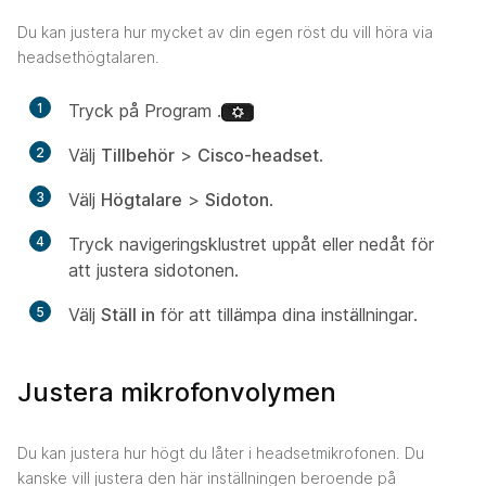
Du kan justera hur mycket av din egen röst du vill höra via
headsethögtalaren.
1
Tryck på Program .
2
Välj
Tillbehör
>
Cisco-headset
.
3
Välj
Högtalare
>
Sidoton
.
4
Tryck navigeringsklustret uppåt eller nedåt för
att justera sidotonen.
5
Välj
Ställ in
för att tillämpa dina inställningar.
Justera mikrofonvolymen
Du kan justera hur högt du låter i headsetmikrofonen. Du
kanske vill justera den här inställningen beroende på