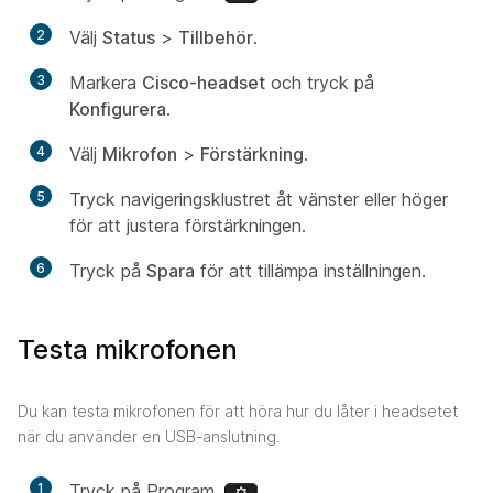
2
Välj
Status
>
Tillbehör
.
3
Markera
Cisco-headset
och tryck på
Konfigurera
.
4
Välj
Mikrofon
>
Förstärkning
.
5
Tryck navigeringsklustret åt vänster eller höger
för att justera förstärkningen.
6
Tryck på
Spara
för att tillämpa inställningen.
Testa mikrofonen
Du kan testa mikrofonen för att höra hur du låter i headsetet
när du använder en USB-anslutning.
1
Tryck på Program .