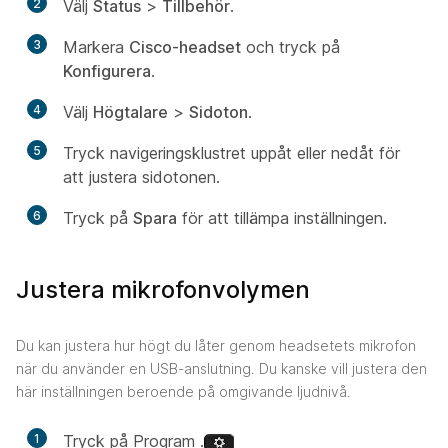
2
Välj
Status
>
Tillbehör
.
3
Markera
Cisco-headset
och tryck på
Konfigurera
.
4
Välj
Högtalare
>
Sidoton
.
5
Tryck navigeringsklustret uppåt eller nedåt för
att justera sidotonen.
6
Tryck på
Spara
för att tillämpa inställningen.
Justera mikrofonvolymen
Du kan justera hur högt du låter genom headsetets mikrofon
när du använder en USB-anslutning. Du kanske vill justera den
här inställningen beroende på omgivande ljudnivå.
1
Tryck på Program .