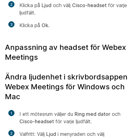
2
Klicka på
Ljud
och välj
Cisco-headset
för varje
ljudfält.
3
Klicka på
Ok
.
Anpassning av headset för Webex
Meetings
Ändra ljudenhet i skrivbordsappen
Webex Meetings för Windows och
Mac
1
I ett mötesrum väljer du
Ring med dator
och
Cisco-headset
för varje ljudfält.
2
Valfritt:
Välj
Ljud
i menyraden och välj