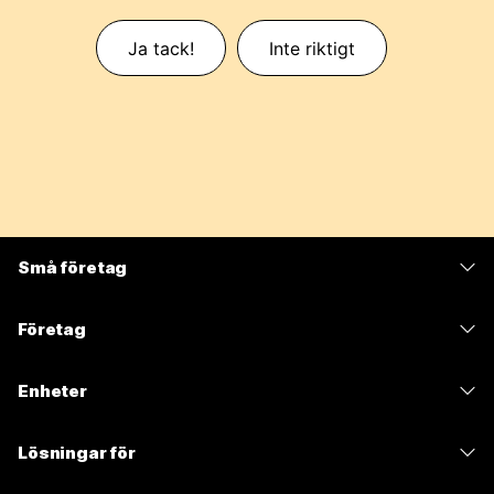
Ja tack!
Inte riktigt
Små företag
Prissättning
Företag
Webex-appen
Webex Suite
Enheter
Möten
Calling
Headset
Calling
Lösningar för
Möten
Kameror
Meddelanden