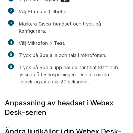
2
Välj
Status
>
Tillbehör
.
3
Markera
Cisco-headset
och tryck på
Konfigurera
.
4
Välj
Mikrofon
>
Test
.
5
Tryck på
Spela in
och tala i mikrofonen.
6
Tryck på
Spela upp
när du har talat klart och
lyssna på testinspelningen. Den maximala
inspelningstiden är 20 sekunder.
Anpassning av headset i Webex
Desk-serien
Ändra ljudkällor i din Webex Desk-