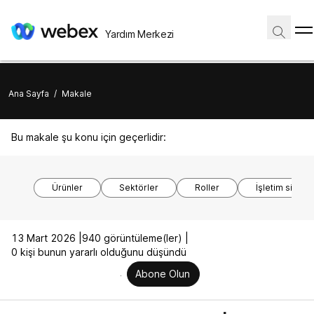
Yardım Merkezi
Ana Sayfa
/
Makale
Bu makale şu konu için geçerlidir:
Ürünler
Sektörler
Roller
İşletim sistem
13 Mart 2026 |
940 görüntüleme(ler) |
0 kişi bunun yararlı olduğunu düşündü
Abone Olun