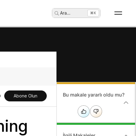
Ara
...
⌘K
Bu makale yararlı oldu mu?
Abone Olun
ning
İlgili Makaleler