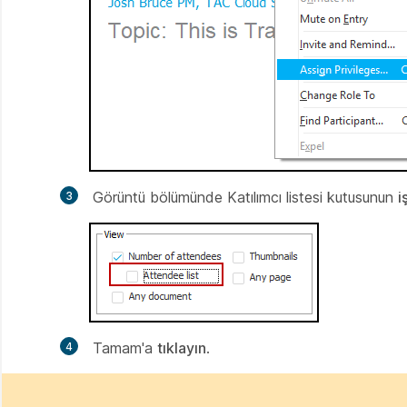
Görüntü bölümünde
Katılımcı listesi kutusunun
i
Tamam'a
tıklayın
.