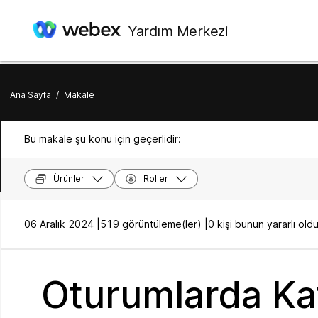
Yardım Merkezi
Ana Sayfa
/
Makale
Bu makale şu konu için geçerlidir:
Ürünler
Roller
06 Aralık 2024 |
519 görüntüleme(ler) |
0 kişi bunun yararlı o
Oturumlarda Kat