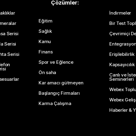
Çözümler:
aklıklar
İndirmeler
Eğitim
meralar
Bir Test Topl
Sağlık
sa Serisi
Çevrimiçi De
Kamu
a Serisi
Entegrasyo
Finans
hta Serisi
Erişilebilirlik
Spor ve Eğlence
lefon
Kapsayıcılık
isi
Ön saha
Canlı ve İst
sesuarlar
Seminerleri
Kar amacı gütmeyen
Webex Topl
Başlangıç Firmaları
Webex Gelişti
Karma Çalışma
Haberler & Ye