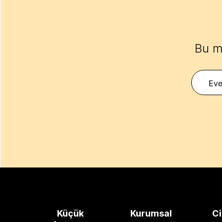
Bu m
Eve
Küçük
Kurumsal
Ci