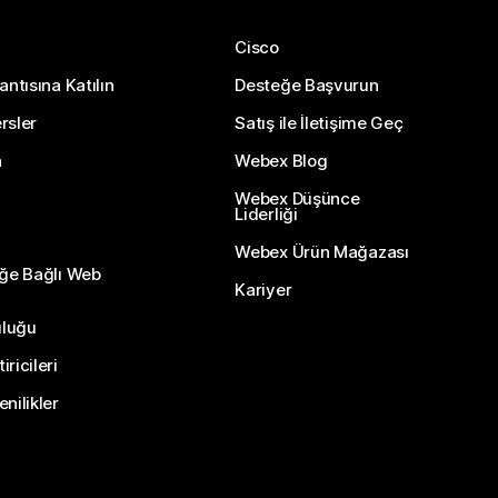
Cisco
antısına Katılın
Desteğe Başvurun
rsler
Satış ile İletişime Geç
n
Webex Blog
Webex Düşünce
Liderliği
Webex Ürün Mağazası
eğe Bağlı Web
Kariyer
uluğu
ricileri
nilikler