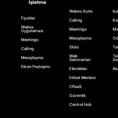
İşletme
Webex Suite
kul
Fiyatlar
Calling
Ka
Webex
Meetings
Ma
Uygulaması
Mesajlaşma
Od
Meetings
Slido
Ta
Calling
Web
Te
Mesajlaşma
Seminerleri
Ser
Ekran Paylaşımı
Etkinlikler
Ak
İrtibat Merkezi
CPaaS
Güvenlik
Control Hub