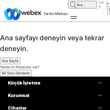
Ctrl
Bu gerçekten utanç verici.
Ara
...
K
Yardım Merkezi
Aradığınız makaleyi bulamıyoruz.
Ana sayfayı deneyin veya tekrar
deneyin.
Ana Sayfa
Yanıta mı ihtiyacınız var?
Bir Soru Gönderin
Küçük İşletme
Fiyatlar
Kurumsal
Webex Uygulaması
Webex Suite
Cihazlar