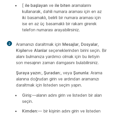
[
ile başlayan
ve
ile biten
aramalarını
kullanarak, dahili numara araması için en az
iki basamaklı, belirli bir numara araması için
ise en az üç basamaklı bir rakam girerek
telefon numarası arayabilirsiniz.
2
Aramanızı daraltmak için
Mesajlar
,
Dosyalar
,
Kişiler
ve
Alanlar
seçeneklerinden birini seçin. Bir
alanı bulmanıza yardımcı olmak için bu iletiyin
son mesajının zaman damgasını bulabilirsiniz.
Şuraya yazın:
,
Şuradan:
, veya
Şununla:
Arama
alanına doğrudan girin ve ardından aramanızı
daraltmak için listeden seçim yapın.
Giriş:
—alanın adını girin ve listeden bir alan
seçin.
Kimden:
— bir kişinin adını girin ve listeden