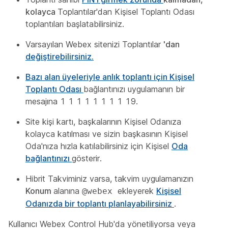
kolayca
Toplantılar'dan Kişisel Toplantı Odası
toplantıları başlatabilirsiniz.
Varsayılan Webex sitenizi Toplantılar
'dan
değiştirebilirsiniz.
Bazı
alan üyeleriyle anlık toplantı için Kişisel
Toplantı Odası
bağlantınızı uygulamanın bir
mesajına 1 1 1 1 1 1 1 1 19.
Site kişi kartı, başkalarının Kişisel Odanıza
kolayca katılması ve sizin başkasının Kişisel
Oda'nıza hızla katılabilirsiniz için Kişisel
Oda
bağlantınızı
gösterir.
Hibrit Takviminiz varsa, takvim uygulamanızın
Konum
alanına
ekleyerek
Kişisel
@webex
Odanızda bir toplantı planlayabilirsiniz
.
Kullanıcı Webex Control Hub'da yönetiliyorsa veya