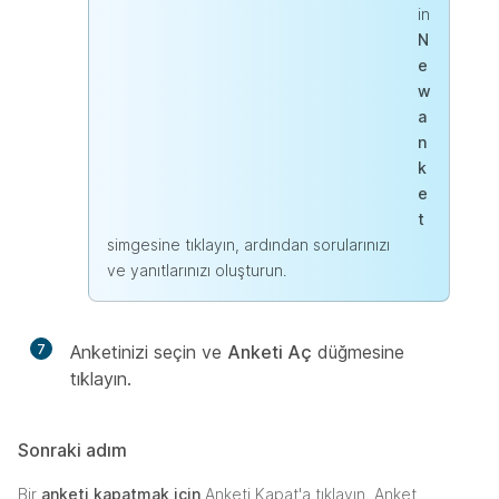
in
N
e
w
a
n
k
e
t
simgesine tıklayın, ardından sorularınızı
ve yanıtlarınızı oluşturun.
7
Anketinizi seçin ve
Anketi Aç
düğmesine
tıklayın.
Sonraki adım
Bir
anketi kapatmak için
Anketi Kapat'a tıklayın. Anket