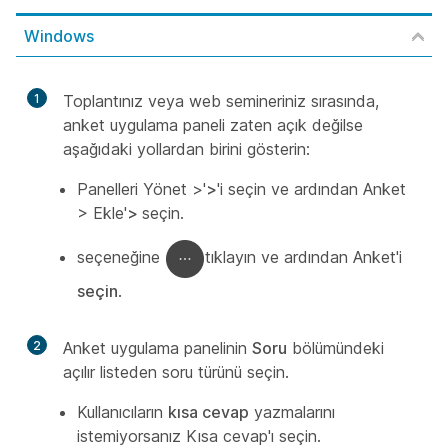
Windows
1
Toplantınız veya web semineriniz sırasında,
anket uygulama paneli zaten açık değilse
aşağıdaki yollardan birini gösterin:
Panelleri Yönet >'
>
'i
seçin ve
ardından Anket
>
Ekle'
>
seçin.
seçeneğine
tıklayın ve ardından Anket'i
seçin
.
2
Anket uygulama panelinin
Soru
bölümündeki
açılır listeden soru türünü seçin.
Kullanıcıların
kısa cevap
yazmalarını
istemiyorsanız Kısa cevap'ı seçin.