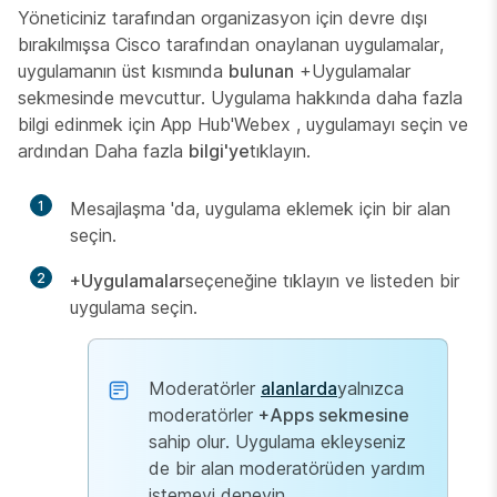
Yöneticiniz tarafından organizasyon için devre dışı
bırakılmışsa Cisco tarafından onaylanan uygulamalar,
uygulamanın üst kısmında
bulunan
+Uygulamalar
sekmesinde mevcuttur. Uygulama hakkında daha fazla
bilgi edinmek için App Hub'Webex , uygulamayı seçin ve
ardından Daha fazla
bilgi'ye
tıklayın.
1
Mesajlaşma
'da, uygulama eklemek için bir alan
seçin.
2
+Uygulamalar
seçeneğine tıklayın ve listeden bir
uygulama seçin.
Moderatörler
alanlarda
yalnızca
moderatörler
+Apps sekmesine
sahip olur. Uygulama ekleyseniz
de bir alan moderatörüden yardım
istemeyi deneyin.