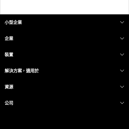
小型企業
定價
企業
Webex 應用程式
Webex Suite
裝置
Meetings
Calling
耳機
Calling
解決方案，適用於
Meetings
攝影機
Messaging
教育
Messaging
資源
Desk 系列
螢幕共用
醫療保健
Slido
下載
Room 系列
公司
政府
Webinars
加入測驗會議
Board 系列
Cisco
財務
Events
線上課程
電話系列
聯絡技術支援
運動與娛樂
Contact Center