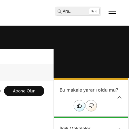
Ara
...
⌘K
Bu makale yararlı oldu mu?
Abone Olun
İlgili Makaleler