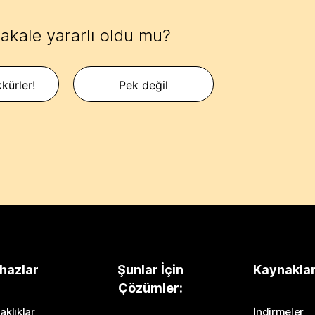
akale yararlı oldu mu?
kürler!
Pek değil
hazlar
Şunlar İçin
Kaynakla
Çözümler:
aklıklar
İndirmeler