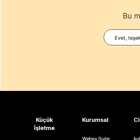
Bu m
Evet, teşek
Küçük
Kurumsal
Ci
İşletme
Webex Suite
kul