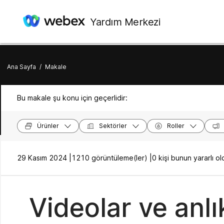
Yardım Merkezi
Ana Sayfa
/
Makale
Bu makale şu konu için geçerlidir:
Ürünler
Sektörler
Roller
29 Kasım 2024 |
1210 görüntüleme(ler) |
0 kişi bunun yararlı 
Videolar ve anlı