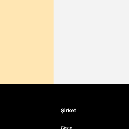
r
Şirket
Cisco