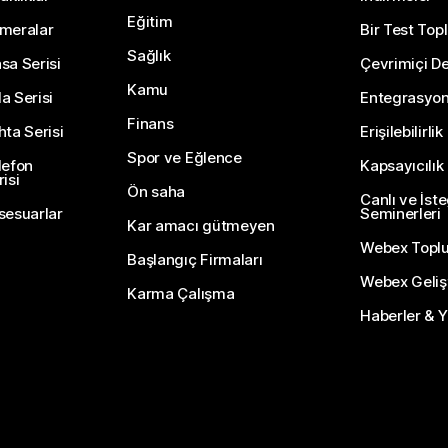
Eğitim
meralar
Bir Test Topl
Sağlık
sa Serisi
Çevrimiçi De
Kamu
a Serisi
Entegrasyo
Finans
hta Serisi
Erişilebilirlik
Spor ve Eğlence
lefon
Kapsayıcılık
isi
Ön saha
Canlı ve İst
sesuarlar
Seminerleri
Kar amacı gütmeyen
Webex Topl
Başlangıç Firmaları
Webex Gelişti
Karma Çalışma
Haberler & Ye