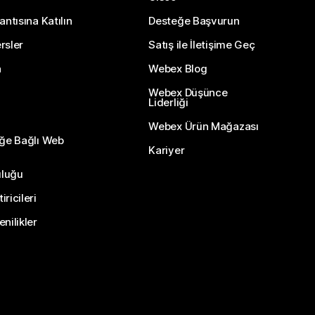
antısına Katılın
Desteğe Başvurun
rsler
Satış ile İletişime Geç
n
Webex Blog
Webex Düşünce
Liderliği
Webex Ürün Mağazası
eğe Bağlı Web
Kariyer
uluğu
ricileri
nilikler