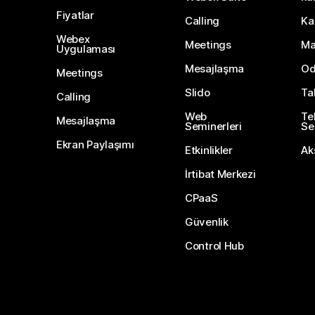
Fiyatlar
Calling
Ka
Webex
Meetings
Ma
Uygulaması
Mesajlaşma
Od
Meetings
Slido
Ta
Calling
Web
Te
Mesajlaşma
Seminerleri
Ser
Ekran Paylaşımı
Etkinlikler
Ak
İrtibat Merkezi
CPaaS
Güvenlik
Control Hub