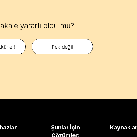
akale yararlı oldu mu?
kürler!
Pek değil
hazlar
Şunlar İçin
Kaynakla
Çözümler: