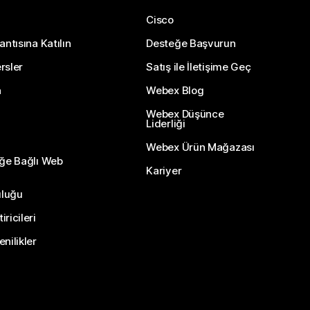
Cisco
antısına Katılın
Desteğe Başvurun
rsler
Satış ile İletişime Geç
n
Webex Blog
Webex Düşünce
Liderliği
Webex Ürün Mağazası
eğe Bağlı Web
Kariyer
uluğu
ricileri
nilikler