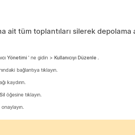
na ait tüm toplantıları silerek depolama 
nıcı Yönetimi
' ne gidin >
Kullanıcıyı Düzenle
.
anındaki bağlantıya tıklayın.
ğı kaydırın.
Sil
öğesine tıklayın.
i onaylayın.