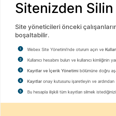
Sitenizden Silin
Site yöneticileri önceki çalışanları
boşaltabilir.
1
Webex Site Yönetimi'nde oturum açın ve
Kulla
2
Kullanıcı hesabını bulun ve kullanıcı kimliğinin y
3
Kayıtlar ve İçerik Yönetimi
bölümüne doğru aşa
4
Kayıtlar
onay kutusunu işaretleyin ve ardından
5
Bu hesapla ilişkili tüm kayıtları silmek istediğiniz