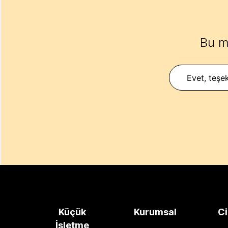
Bu m
Evet, teşek
Küçük
Kurumsal
Ci
İşletme