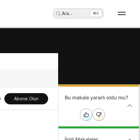
Ara
...
⌘K
Bu makale yararlı oldu mu?
Abone Olun
İlgili Makaleler