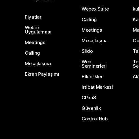
Webex Suite
kul
Fiyatlar
Calling
Ka
Webex
Meetings
Ma
Uygulaması
Mesajlaşma
Od
Meetings
Slido
Ta
Calling
Web
Te
Mesajlaşma
Seminerleri
Ser
Ekran Paylaşımı
Etkinlikler
Ak
İrtibat Merkezi
CPaaS
Güvenlik
Control Hub