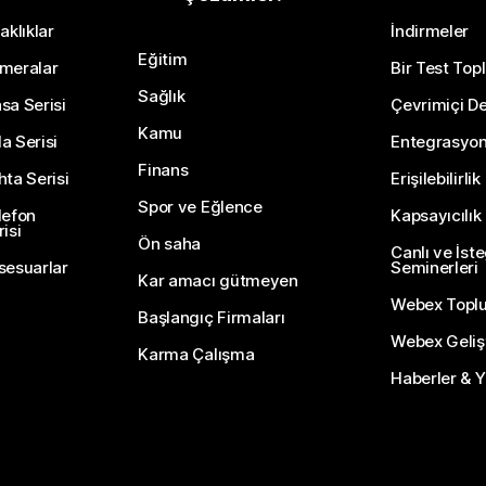
aklıklar
İndirmeler
Eğitim
meralar
Bir Test Topl
Sağlık
sa Serisi
Çevrimiçi De
Kamu
a Serisi
Entegrasyo
Finans
hta Serisi
Erişilebilirlik
Spor ve Eğlence
lefon
Kapsayıcılık
isi
Ön saha
Canlı ve İst
sesuarlar
Seminerleri
Kar amacı gütmeyen
Webex Topl
Başlangıç Firmaları
Webex Gelişti
Karma Çalışma
Haberler & Ye