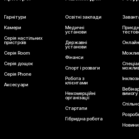
Надішліть запитання
Гарнітури
Освітні заклади
Завант
Камери
Медичні
Приєдн
установи
тестов
Серія настільних
пристроїв
Державні
Онлайн
установи
Серія Room
Можливо
Фінанси
Серія дощок
Спеціа
Спорт і розваги
можлив
Серія Phone
Робота з
Інклюз
клієнтами
Аксесуари
Вебіна
Некомерційні
вимогу
організації
Спільн
Стартапи
Розроб
Гібридна робота
Новини 