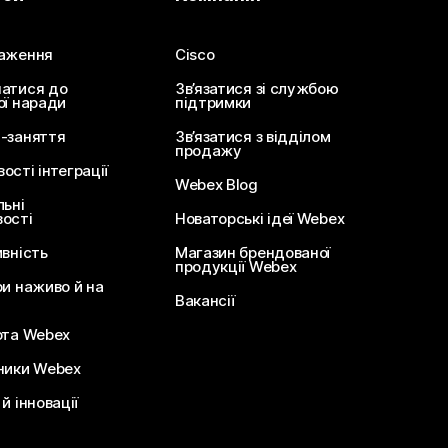
аження
Cisco
атися до
Зв’язатися зі службою
ої наради
підтримки
-заняття
Зв’язатися з відділом
продажу
сті інтеграції
Webex Blog
льні
ості
Новаторські ідеї Webex
ивність
Магазин брендованої
продукції Webex
ри наживо й на
Вакансії
ота Webex
ники Webex
й інновації