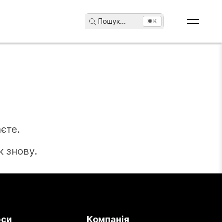
Пошук
...
⌘K
єте.
 знову.
рси
Компанія