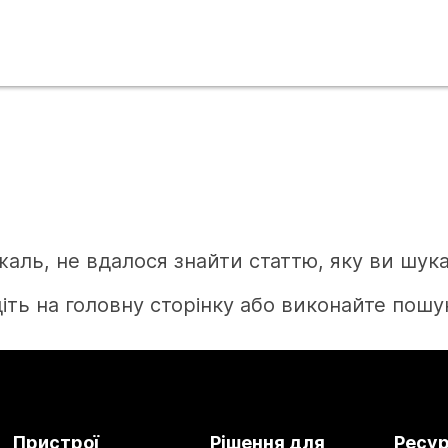
жаль, не вдалося знайти статтю, яку ви шука
іть на головну сторінку або виконайте пошук
Головна
Пристрої
Рішення для
Ресу
Потрібна відповідь?