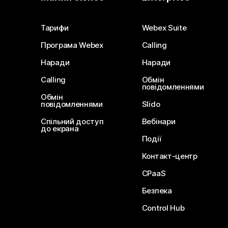
Тарифи
Webex Suite
Програма Webex
Calling
Наради
Наради
Calling
Обмін
повідомленнями
Обмін
повідомленнями
Slido
Спільний доступ
Вебінари
до екрана
Події
Контакт-центр
CPaaS
Безпека
Control Hub