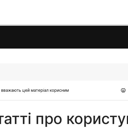
кі вважають цей матеріал корисним
татті про користу