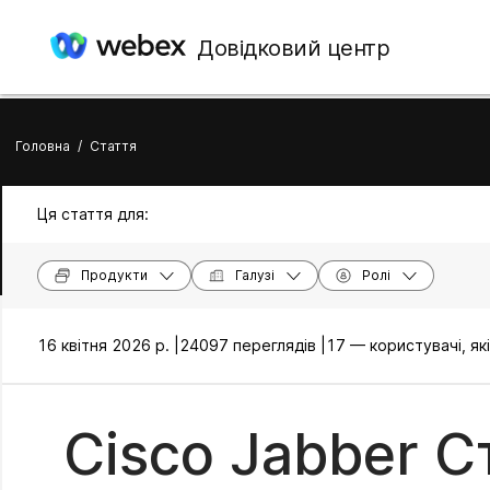
Довідковий центр
Головна
/
Стаття
Ця стаття для:
Продукти
Галузі
Ролі
16 квітня 2026 р. |
24097 переглядів |
17 — користувачі, я
Cisco Jabber С