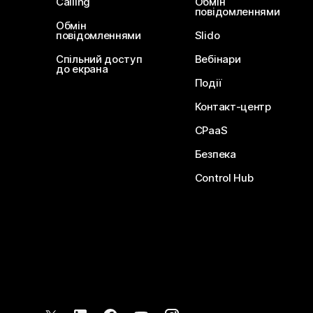
Calling
Обмін
повідомленнями
Обмін
повідомленнями
Slido
Спільний доступ
Вебінари
до екрана
Події
Контакт-центр
CPaaS
Безпека
Control Hub