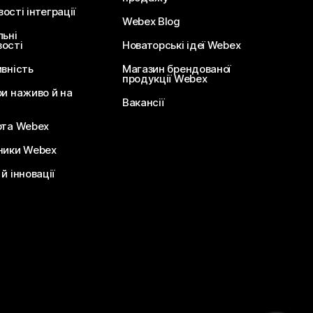
сті інтеграції
Webex Blog
льні
ості
Новаторські ідеї Webex
ивність
Магазин брендованої
продукції Webex
ри наживо й на
Вакансії
ота Webex
ники Webex
й інновації