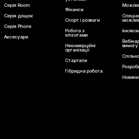
Серія Room
Можливо
Фінанси
Серія дощок
Спеціа
Спорт і розваги
можлив
Серія Phone
Робота з
Інклюз
клієнтами
Аксесуари
Вебіна
Некомерційні
вимогу
організації
Спільн
Стартапи
Розроб
Гібридна робота
Новини 