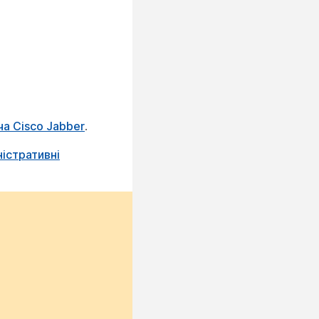
ча Cisco Jabber
.
ністративні