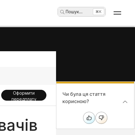
Пошук
...
⌘K
Оформити
Чи була ця стаття
передплату
корисною?
вачів