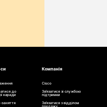
рси
Компанія
аження
Cisco
атися до
Зв’язатися зі службою
ої наради
підтримки
-заняття
Зв’язатися з відділом
продажу