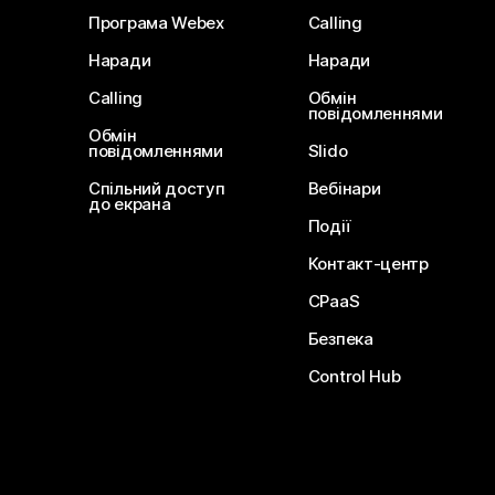
Програма Webex
Calling
Наради
Наради
Calling
Обмін
повідомленнями
Обмін
повідомленнями
Slido
Спільний доступ
Вебінари
до екрана
Події
Контакт-центр
CPaaS
Безпека
Control Hub