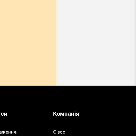
рси
Компанія
аження
Cisco