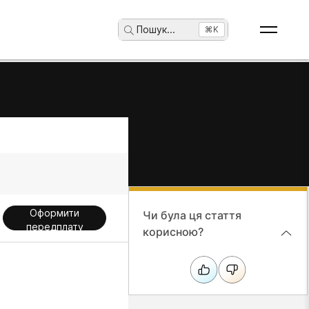
Пошук
...
⌘K
Оформити
Чи була ця стаття
передплату
корисною?