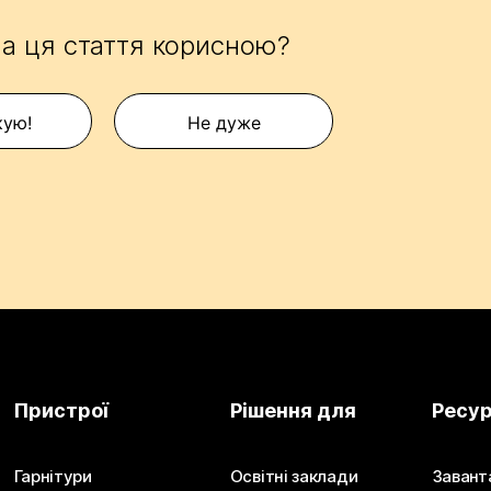
а ця стаття корисною?
кую!
Не дуже
Пристрої
Рішення для
Ресу
Гарнітури
Освітні заклади
Завант