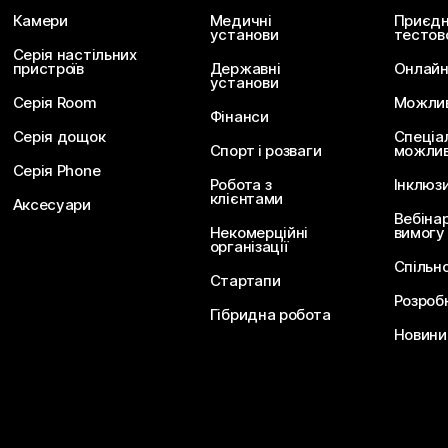
Камери
Медичні
Приєдн
установи
тестов
Серія настільних
пристроїв
Державні
Онлайн
установи
Серія Room
Можливо
Фінанси
Серія дощок
Спеціа
Спорт і розваги
можлив
Серія Phone
Робота з
Інклюз
клієнтами
Аксесуари
Вебіна
Некомерційні
вимогу
організації
Спільн
Стартапи
Розроб
Гібридна робота
Новини 