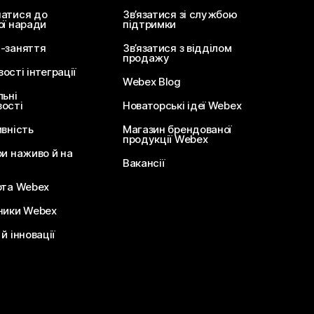
атися до
Зв’язатися зі службою
ої наради
підтримки
-заняття
Зв’язатися з відділом
продажу
сті інтеграції
Webex Blog
льні
ості
Новаторські ідеї Webex
ивність
Магазин брендованої
продукції Webex
ри наживо й на
Вакансії
ота Webex
ники Webex
й інновації