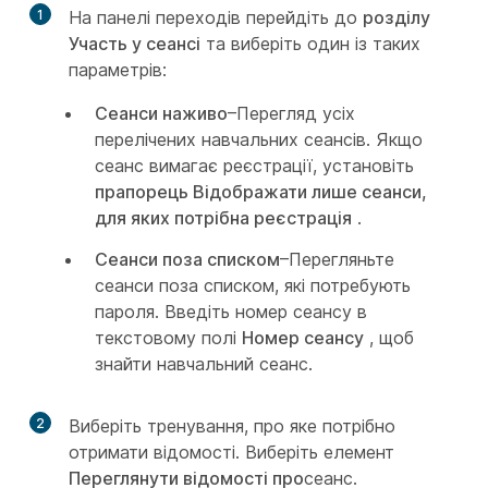
1
На панелі переходів перейдіть до
розділу
Участь у сеансі
та виберіть один із таких
параметрів:
Сеанси наживо
–Перегляд усіх
перелічених навчальних сеансів. Якщо
сеанс вимагає реєстрації, установіть
прапорець Відображати лише сеанси,
для яких потрібна реєстрація
.
Сеанси поза списком
–Перегляньте
сеанси поза списком, які потребують
пароля. Введіть номер сеансу в
текстовому полі
Номер сеансу
, щоб
знайти навчальний сеанс.
2
Виберіть тренування, про яке потрібно
отримати відомості. Виберіть елемент
Переглянути відомості про
сеанс.