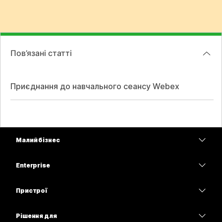
Пов’язані статті
Приєднання до навчального сеансу Webex
Малий бізнес
Тарифи
Enterprise
Програма Webex
Webex Suite
Пристрої
Наради
Calling
Гарнітури
Calling
Рішення для
Наради