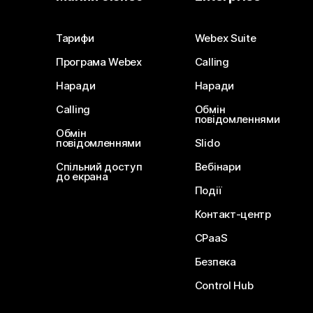
Тарифи
Webex Suite
Програма Webex
Calling
Наради
Наради
Calling
Обмін
повідомленнями
Обмін
повідомленнями
Slido
Спільний доступ
Вебінари
до екрана
Події
Контакт-центр
CPaaS
Безпека
Control Hub