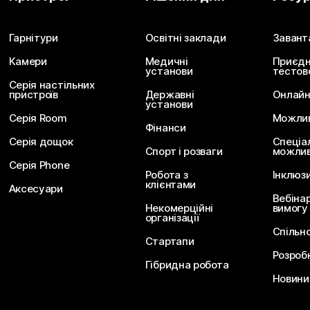
Надішліть запитання
Гарнітури
Освітні заклади
Завант
Камери
Медичні
Приєдн
установи
тестов
Серія настільних
пристроїв
Державні
Онлайн
установи
Серія Room
Можливо
Фінанси
Серія дощок
Спеціа
Спорт і розваги
можлив
Серія Phone
Робота з
Інклюз
клієнтами
Аксесуари
Вебіна
Некомерційні
вимогу
організації
Спільн
Стартапи
Розроб
Гібридна робота
Новини 