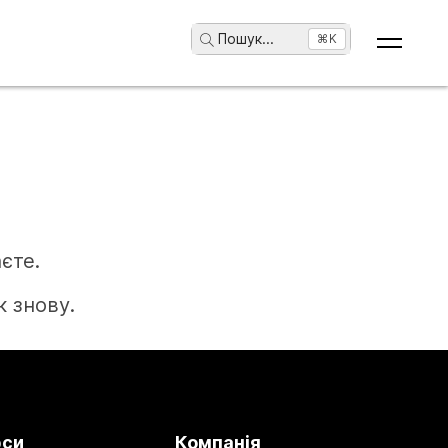
Пошук
...
⌘K
єте.
 знову.
рси
Компанія