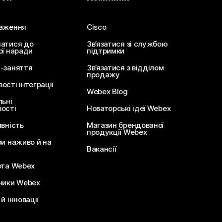
аження
Cisco
атися до
Зв’язатися зі службою
ої наради
підтримки
-заняття
Зв’язатися з відділом
продажу
сті інтеграції
Webex Blog
льні
ості
Новаторські ідеї Webex
ивність
Магазин брендованої
продукції Webex
ри наживо й на
Вакансії
ота Webex
ники Webex
й інновації