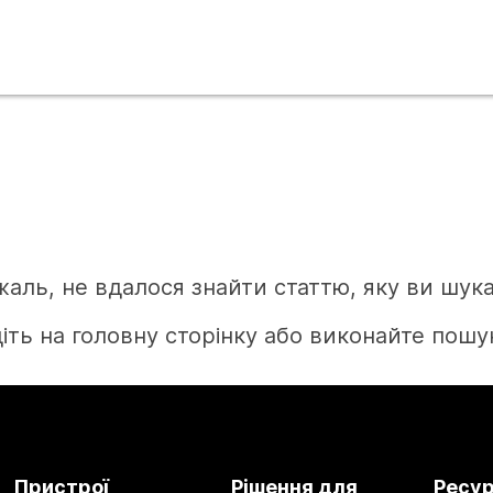
жаль, не вдалося знайти статтю, яку ви шука
іть на головну сторінку або виконайте пошук
Головна
Пристрої
Рішення для
Ресу
Потрібна відповідь?