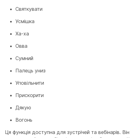
Святкувати
Усмішка
Ха-ха
Овва
Сумний
Палець униз
Уповільнити
Прискорити
Дякую
Вогонь
Ця функція доступна для зустрічей та вебінарів. Він