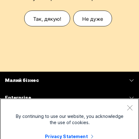
Так, дякую!
Не дуже
Малий бізнес
Тарифи
Enterprise
Програма Webex
Webex Suite
Пристрої
By continuing to use our website, you acknowledge
Наради
Calling
the use of cookies.
Гарнітури
Calling
Рішення для
Наради
Privacy Statement
Камери