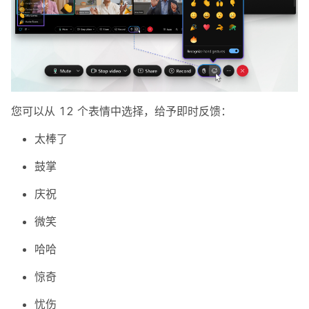
您可以从 12 个表情中选择，给予即时反馈：
太棒了
鼓掌
庆祝
微笑
哈哈
惊奇
忧伤