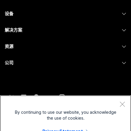
Webex 应用程序
Webex Suite
设备
Meetings
Calling
头戴式耳机
Calling
解决方案
Meetings
摄像头
消息传递
教育
消息传递
资源
Desk 系列
屏幕共享
医疗保健
Slido
下载
Room 系列
公司
政府
Webinars
加入测试会议
Board 系列
Cisco
财务
Events
在线课程
Phone 系列
联系技术支持
体育与娱乐
Contact Center
集成
配件
联系销售
一线员工
CPaaS
辅助功能
条款和条件
Webex Blog
非营利组织
安全性
By continuing to use our website, you acknowledge
包容性
隐私权声明
the use of cookies.
Webex 思想领导力
新兴公司
Control Hub
Cookie
直播和点播网络研讨会
Webex 商店