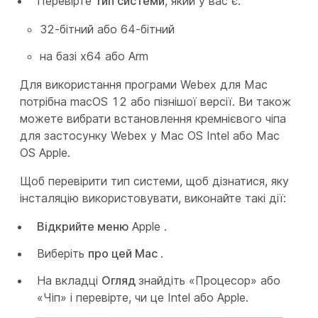
Перевірте
тип системи
, який у вас є:
32-бітний або 64-бітний
на базі x64 або Arm
Для використання програми Webex для Mac
потрібна macOS 12 або пізнішої версії. Ви також
можете вибрати встановлення кремнієвого чіпа
для застосунку Webex у Mac OS Intel або Mac
OS Apple.
Щоб перевірити тип системи, щоб дізнатися, яку
інсталяцію використовувати, виконайте такі дії:
Відкрийте меню
Apple .
Виберіть
про цей Mac
.
На вкладці
Огляд
знайдіть «Процесор» або
«Чіп» і перевірте, чи це Intel або Apple.