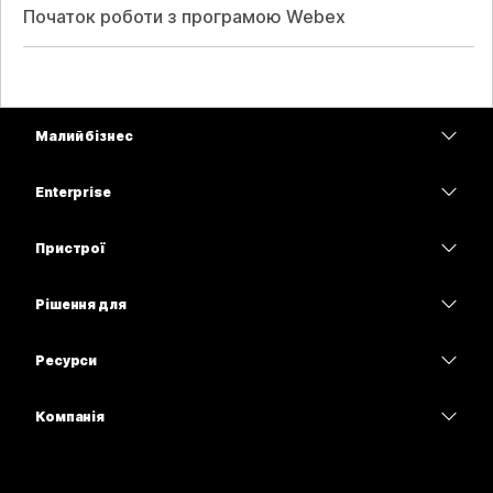
Початок роботи з програмою Webex
Малий бізнес
Тарифи
Enterprise
Програма Webex
Webex Suite
Пристрої
Наради
Calling
Гарнітури
Calling
Рішення для
Наради
Камери
Освітні заклади
Обмін повідомленнями
Обмін повідомленнями
Ресурси
Серія настільних пристроїв
Медичні установи
Спільний доступ до екрана
Завантаження
Slido
Серія Room
Компанія
Державні установи
Приєднатися до тестової наради
Вебінари
Cisco
Серія дощок
Фінанси
Онлайн-заняття
Події