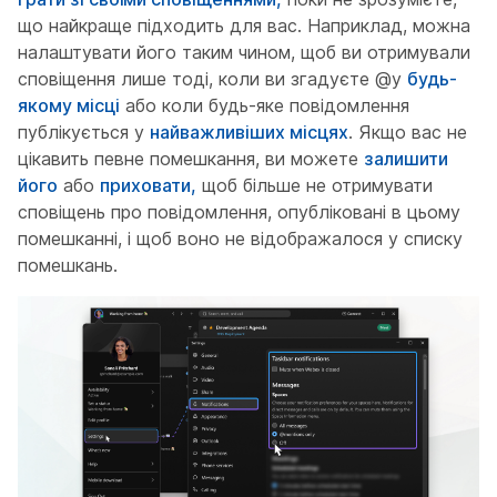
що найкраще підходить для вас. Наприклад, можна
налаштувати його таким чином, щоб ви отримували
сповіщення лише тоді, коли ви згадуєте @у
будь-
якому місці
або коли будь-яке повідомлення
публікується у
найважливіших місцях
. Якщо вас не
цікавить певне помешкання, ви можете
залишити
його
або
приховати,
щоб більше не отримувати
сповіщень про повідомлення, опубліковані в цьому
помешканні, і щоб воно не відображалося у списку
помешкань.