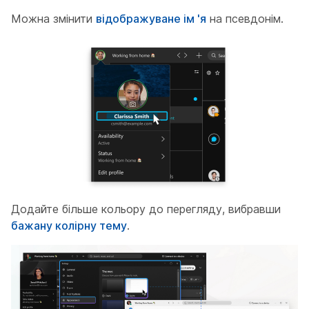
Можна змінити
відображуване ім 'я
на псевдонім.
Додайте більше кольору до перегляду, вибравши
бажану колірну тему
.