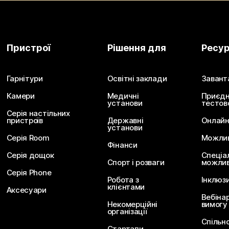
Пристрої
Рішення для
Ресу
Гарнітури
Освітні заклади
Завант
Камери
Медичні
Приєдн
установи
тестов
Серія настільних
пристроїв
Державні
Онлайн
установи
Серія Room
Можливо
Фінанси
Серія дощок
Спеціа
Спорт і розваги
можлив
Серія Phone
Робота з
Інклюз
клієнтами
Аксесуари
Вебіна
Некомерційні
вимогу
організації
Спільн
Стартапи