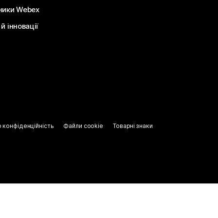
ники Webex
й інновації
о конфіденційність
Файли cookie
Товарні знаки