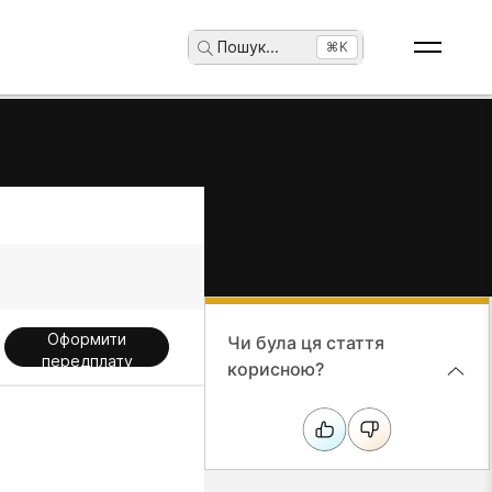
Пошук
...
⌘K
Оформити
Чи була ця стаття
передплату
корисною?