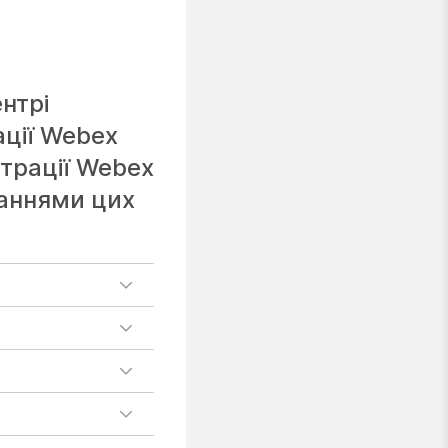
нтрі
ації Webex
страції Webex
ваннями цих