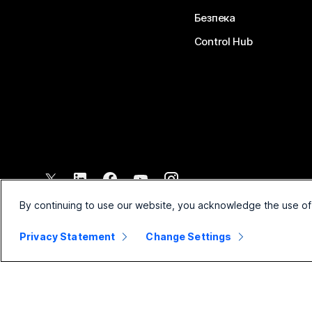
Безпека
Control Hub
©
2026
Cisco і (або) афілійовані компанії. Усі права захищено.
By continuing to use our website, you acknowledge the use of
Privacy Statement
Change Settings