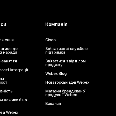
рси
Компанія
аження
Cisco
атися до
Зв’язатися зі службою
ої наради
підтримки
-заняття
Зв’язатися з відділом
продажу
сті інтеграції
Webex Blog
льні
ості
Новаторські ідеї Webex
ивність
Магазин брендованої
продукції Webex
ри наживо й на
Вакансії
ота Webex