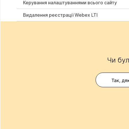
Керування налаштуваннями всього сайту
Видалення реєстрації Webex LTI
Чи бул
Так, дя