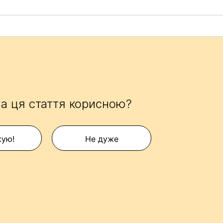
а ця стаття корисною?
кую!
Не дуже