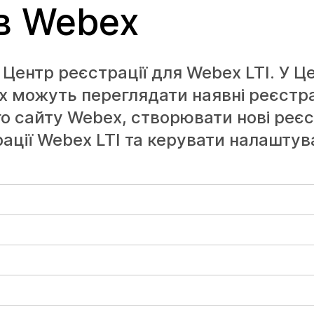
ів Webex
Центр реєстрації для Webex LTI. У Це
x можуть переглядати наявні реєстр
го сайту Webex, створювати нові реє
трації Webex LTI та керувати налашту