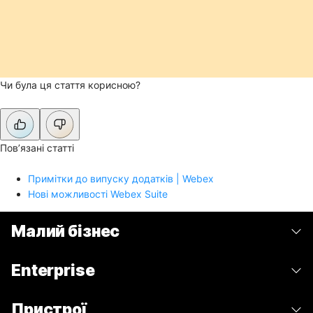
Чи була ця стаття корисною?
Пов’язані статті
Примітки до випуску додатків | Webex
Нові можливості Webex Suite
Малий бізнес
Тарифи
Enterprise
Програма Webex
Webex Suite
Пристрої
Наради