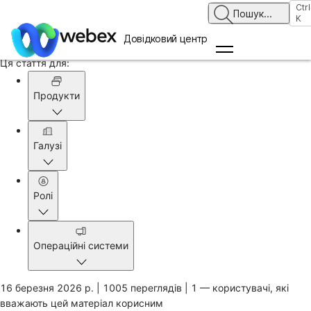
Головна
Ctrl
Пошук
...
K
/
Стаття
Довідковий центр
Ця стаття для:
Продукти
Галузі
Ролі
Операційні системи
16 березня 2026 р. |
1005 переглядів |
1 — користувачі, які
вважають цей матеріал корисним