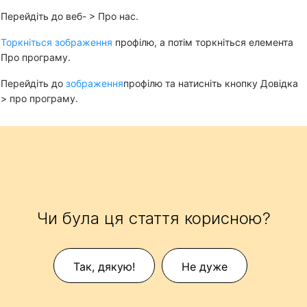
Перейдіть до
веб-
>
Про нас
.
Торкніться зображення
профілю, а потім торкніться елемента
Про програму
.
Перейдіть до
зображення
профілю та натисніть кнопку
Довідка
>
про програму
.
Чи була ця стаття корисною?
Так, дякую!
Не дуже