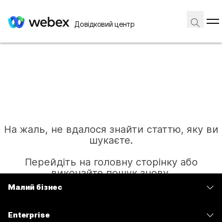
Довідковий центр
На жаль, не вдалося знайти статтю, яку ви
шукаєте.
Перейдіть на головну сторінку або
виконайте пошук знову.
Малий бізнес
Тарифи
Головна
Enterprise