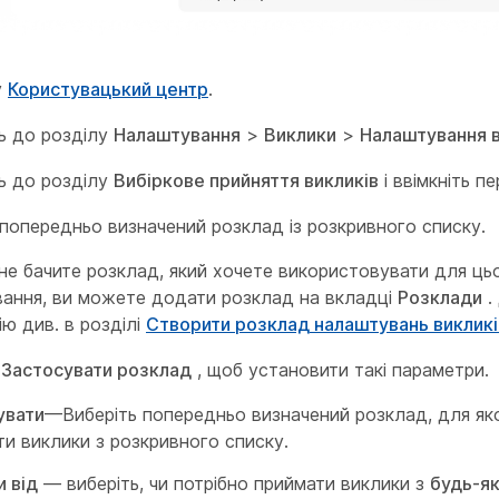
у
Користувацький центр
.
ь до розділу
Налаштування
>
Виклики
>
Налаштування 
ь до розділу
Вибіркове прийняття викликів
і ввімкніть п
 попередньо визначений розклад із розкривного списку.
не бачите розклад, який хочете використовувати для ць
ання, ви можете додати розклад на вкладці
Розклади
.
ію див. в розділі
Створити розклад налаштувань викликі
ь
Застосувати розклад
, щоб установити такі параметри.
увати
—Виберіть попередньо визначений розклад, для як
и виклики з розкривного списку.
и від
— виберіть, чи потрібно приймати виклики з
будь-я