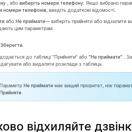
ну
, або
виберіть номери телефону
. Якщо вибрано пара
и номери телефонів
, введіть додаткові відомості.
ти
або
Не приймати
— виберіть прийняти або відхилити в
ідають цим параметрам.
ь
Зберегти
.
додається до таблиці "Прийняти"
або
"Не приймати"
. З
дагувати або видаляти розклади з таблиць.
Параметр
Не приймати
має вищий пріоритет, ніж параме
Прийняти
.
ково відхиляйте дзвін