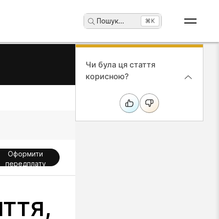
Пошук
...
⌘K
Чи була ця стаття
корисною?
Оформити
передплату
ття,