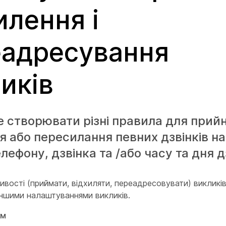
илення і
еадресування
иків
 створювати різні правила для прийн
я або пересилання певних дзвінків на
лефону, дзвінка та /або часу та дня д
ивості (приймати, відхиляти, переадресовувати) викликі
іншими налаштуваннями викликів.
ом