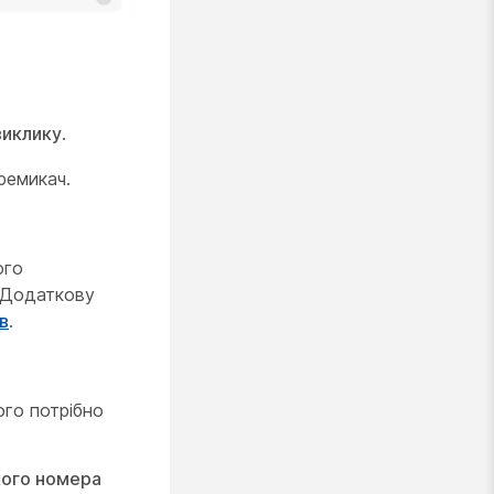
виклику
.
еремикач.
ого
 Додаткову
в
.
ого потрібно
кого номера