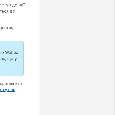
оступ до неї
іться до
ентрі,
ією Webex
ає, що у
перегляньте
ка у вас