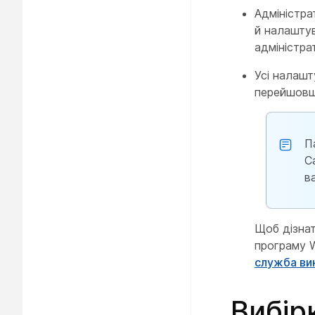
Адміністра
й налаштув
адміністра
Усі налашт
перейшовш
П
C
в
Щоб дізнат
програму W
служба ви
Вибір