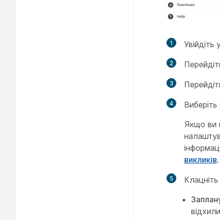
1
Увійдіть 
2
Перейдіт
3
Перейдіт
4
Виберіть
Якщо ви 
налаштув
інформац
викликів
.
5
Клацніт
Заплан
відхили