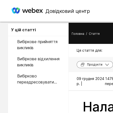
Довідковий центр
У цій статті
Головна
/
Стаття
Вибіркове прийняття
викликів
Ця стаття для:
Вибіркове відхилення
викликів
Продукти
Вибірково
09 грудня 2024
147
переадресовувати
р. |
пере
виклики
Нала