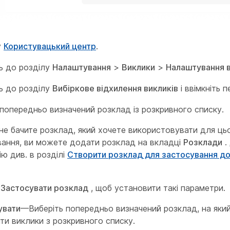
у
Користувацький центр
.
ь до розділу
Налаштування
>
Виклики
>
Налаштування 
ь до розділу
Вибіркове відхилення викликів
і ввімкніть 
 попередньо визначений розклад із розкривного списку.
не бачите розклад, який хочете використовувати для ць
ання, ви можете додати розклад на вкладці
Розклади
.
ію див. в розділі
Створити розклад для застосування д
ь
Застосувати розклад
, щоб установити такі параметри.
увати
—Виберіть попередньо визначений розклад, на який
ти виклики з розкривного списку.