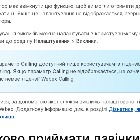
тор має ввімкнути цю функцію, щоб ви могли отримати д
ати її. Якщо це налаштування не відображається, зверн
тора.
ування викликів можна налаштувати в користувацькому ц
и до розділу
Налаштування
>
Виклики
.
араметр
Calling
доступний лише користувачам із ліценз
alling. Якщо параметр
Calling
не відображається, це означ
ас немає ліцензії Webex Calling.
ися, за допомогою якої служби викликів налаштовано, 
ebex. Додаткову інформацію див. в розділі
Дізнатися, я
кликів
.
ково приймати дзвінки