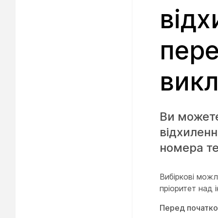
відх
пер
викл
Ви можете
відхиленн
номера те
Вибіркові можл
пріоритет над 
Перед початк