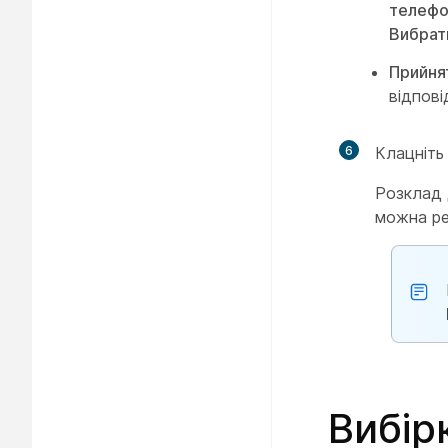
телефо
Вибрат
Прийня
відпов
6
Клацніт
Розклад 
можна ре
Вибір