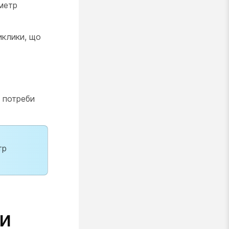
метр
иклики, що
а потреби
тр
ки