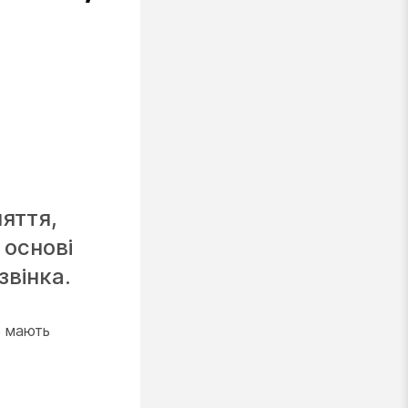
яття,
 основі
звінка.
в мають