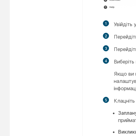
1
Увійдіть 
2
Перейдіт
3
Перейдіт
4
Виберіть
Якщо ви 
налаштув
інформац
5
Клацніт
Заплан
приймат
Виклик