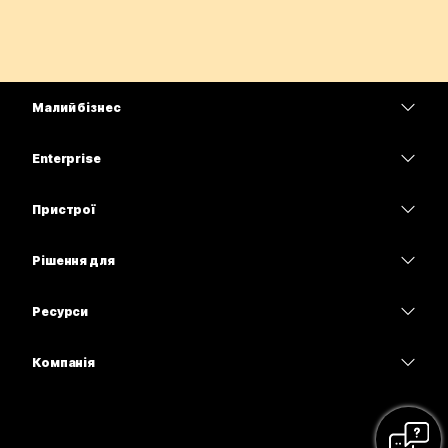
Малий бізнес
Тарифи
Enterprise
Програма Webex
Webex Suite
Пристрої
Наради
Calling
Гарнітури
Calling
Рішення для
Наради
Камери
Освітні заклади
Обмін повідомленнями
Обмін повідомленнями
Ресурси
Серія настільних пристроїв
Медичні установи
Спільний доступ до екрана
Завантаження
Slido
Серія Room
Компанія
Державні установи
Приєднатися до тестової наради
Вебінари
Cisco
Серія дощок
Фінанси
Онлайн-заняття
Події
Зв’язатися зі службою підтримки
Серія Phone