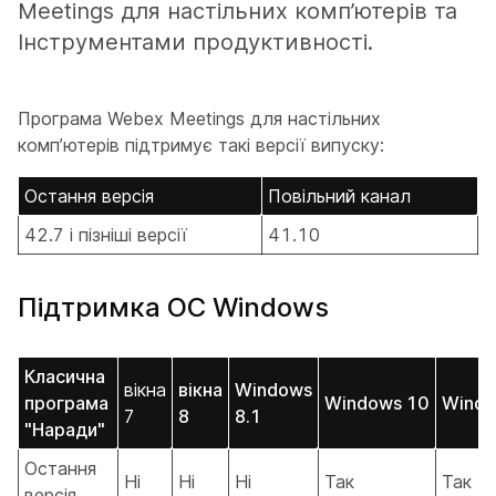
Meetings для настільних комп’ютерів та
Інструментами продуктивності.
Програма Webex Meetings для настільних
комп’ютерів підтримує такі версії випуску:
Остання версія
Повільний канал
42.7 і пізніші версії
41.10
Підтримка ОС Windows
Класична
вікна
вікна
Windows
програма
Windows 10
Windo
7
8
8.1
"Наради"
Остання
Ні
Ні
Ні
Так
Так
версія