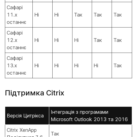
Сафарі
11.x
Ні
Ні
Так
Так
Так
останнє
Сафарі
12.x
Ні
Ні
Ні
Так
Так
останнє
Сафарі
13.x
Ні
Ні
Ні
Ні
Так
останнє
Підтримка Citrix
Інтеграція з програмами
Версія Цитрікса
Microsoft Outlook 2013 та 2016
Citrix XenApp
Так