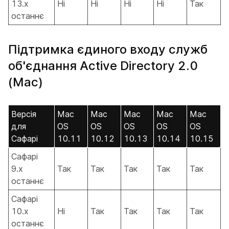
13.x
Ні
Ні
Ні
Ні
Так
останнє
Підтримка єдиного входу служб
об'єднання Active Directory 2.0
(Mac)
Версія
Mac
Mac
Mac
Mac
Mac
для
OS
OS
OS
OS
OS
Сафарі
10.11
10.12
10.13
10.14
10.15
Сафарі
9.x
Так
Так
Так
Так
Так
останнє
Сафарі
10.x
Ні
Так
Так
Так
Так
останнє