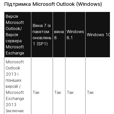
Підтримка Microsoft Outlook (Windows)
Версія
Microsoft
Вікна 7 із
Outlook/
пакетом
вікна
Windows
Версія
Windows 10
оновлень
8
8.1
сервера
1 (SP1)
Microsoft
Exchange
Microsoft
Outlook
2013 і
пізніших
версій /
Microsoft
Так
Так
Так
Так
Exchange
2013
(включає