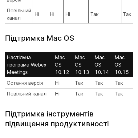
Повільний
Ні
Ні
Ні
Так
Так
канал
Підтримка Mac OS
Настільна
Mac
Mac
Mac
Mac
програма Webex
OS
OS
OS
OS
Meetings
10.12
10.13
10.14
10.15
Остання версія
Ні
Так
Так
Так
Повільний канал
Ні
Так
Так
Так
Підтримка інструментів
підвищення продуктивності