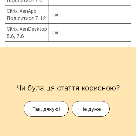
Поділитися 7.6
Citrix XenApp
Так
Поділитися 7.12
Citrix XenDesktop
Так
5.6, 7.6
Чи була ця стаття корисною?
Так, дякую!
Не дуже