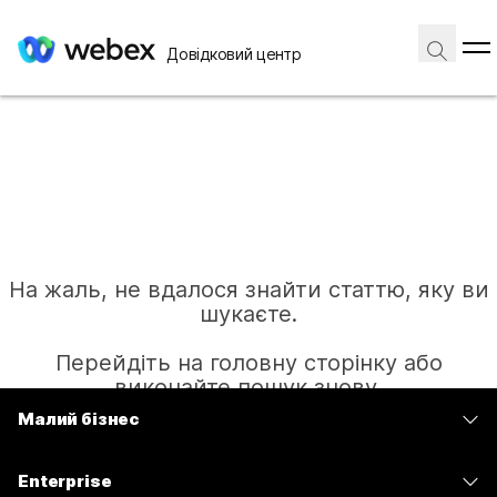
Довідковий центр
На жаль, не вдалося знайти статтю, яку ви
шукаєте.
Перейдіть на головну сторінку або
виконайте пошук знову.
Малий бізнес
Тарифи
Головна
Enterprise