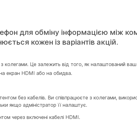
ефон для обміну інформацією між ко
юється кожен із варіантів акцій.
з колегами. Це залежить від того, як налаштований ваш
 на екран HDMI або на обидва.
тентом без кабелів. Ви співпрацюєте з колегами, викор
льки якщо адміністратор її налаштує.
том через включені кабелі HDMI.