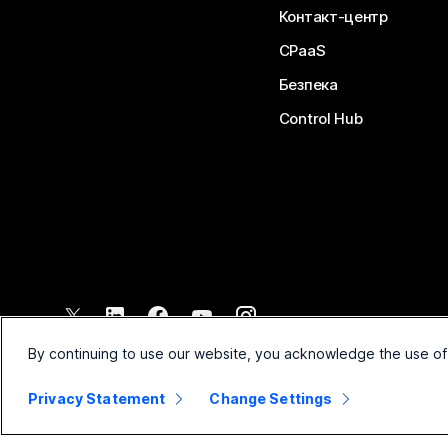
Контакт-центр
CPaaS
Безпека
Control Hub
©
2026
Cisco і (або) афілійовані компанії. Усі права захищено.
By continuing to use our website, you acknowledge the use of
Privacy Statement
Change Settings