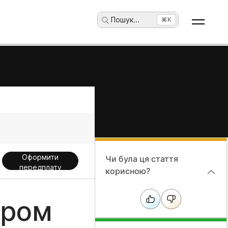
Пошук
...
⌘K
Оформити
Чи була ця стаття
передплату
корисною?
ером