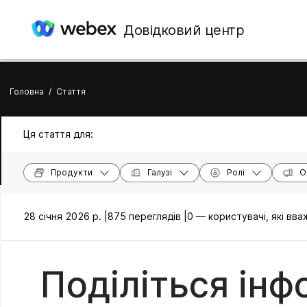
Довідковий центр
Головна
/
Стаття
Ця стаття для:
Продукти
Галузі
Ролі
О
28 січня 2026 р. |
875 переглядів |
0 — користувачі, які вв
Поділіться ін