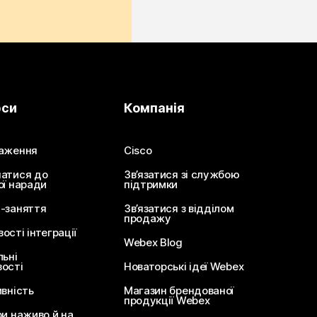
рси
Компанія
аження
Cisco
атися до
Зв’язатися зі службою
ої наради
підтримки
-заняття
Зв’язатися з відділом
продажу
сті інтеграції
Webex Blog
льні
ості
Новаторські ідеї Webex
ивність
Магазин брендованої
продукції Webex
ри наживо й на