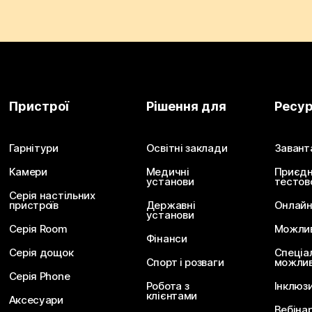
Пристрої
Рішення для
Ресу
Гарнітури
Освітні заклади
Завант
Камери
Медичні
Приєдн
установи
тестов
Серія настільних
пристроїв
Державні
Онлайн
установи
Серія Room
Можливо
Фінанси
Серія дощок
Спеціа
Спорт і розваги
можлив
Серія Phone
Робота з
Інклюз
клієнтами
Аксесуари
Вебіна