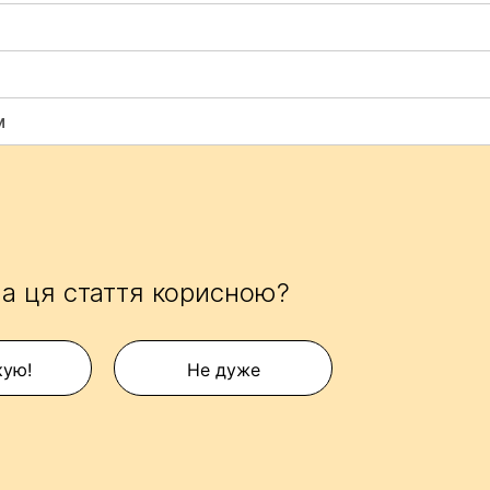
м
а ця стаття корисною?
кую!
Не дуже