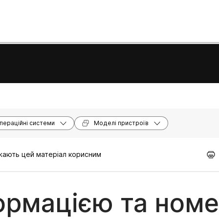
пераційні системи
Моделі пристроїв
ажають цей матеріал корисним
формацією та ном