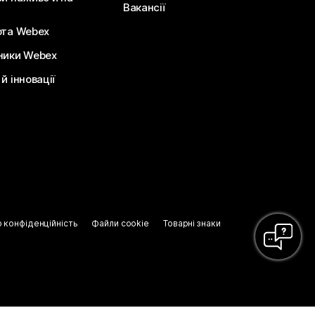
Вакансії
ота Webex
ники Webex
й інновації
о конфіденційність
Файли cookie
Товарні знаки