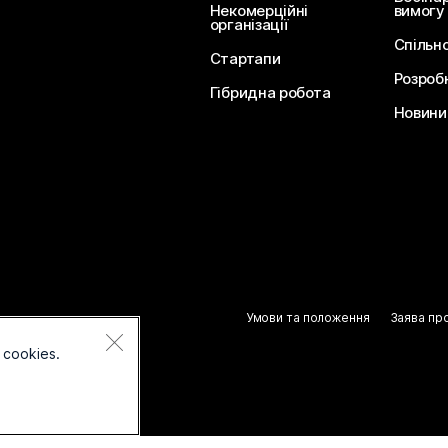
Некомерційні
вимогу
організації
Спільн
Стартапи
Розроб
Гібридна робота
Новини 
Умови та положення
Заява пр
 cookies.