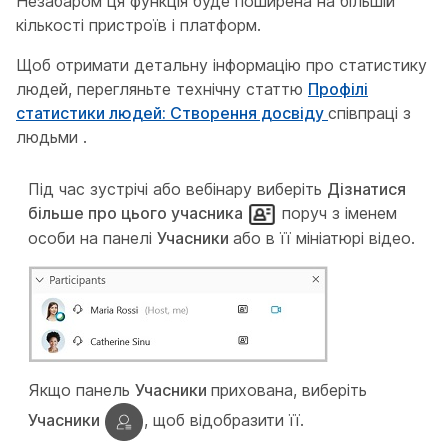
Незабаром ця функція буде поширена на більшій
кількості пристроїв і платформ.
Щоб отримати детальну інформацію про статистику
людей, перегляньте технічну статтю
Профілі
статистики людей: Створення досвіду
співпраці з
людьми .
Під час зустрічі або вебінару виберіть
Дізнатися
більше про цього учасника
поруч з іменем
особи на панелі
Учасники
або в її мініатюрі відео.
Якщо панель
Учасники
прихована, виберіть
Учасники
, щоб відобразити її.