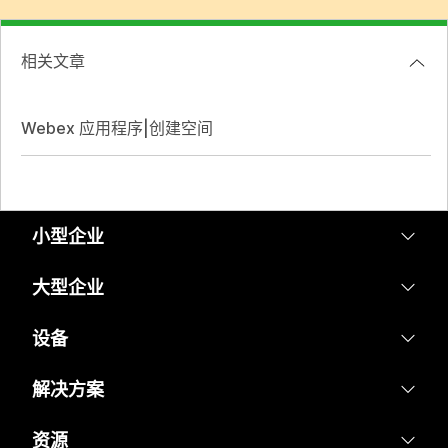
相关文章
Webex 应用程序|创建空间
小型企业
定价
大型企业
Webex 应用程序
Webex Suite
设备
Meetings
Calling
头戴式耳机
解决方案
Calling
Meetings
摄像头
教育
消息传递
资源
消息传递