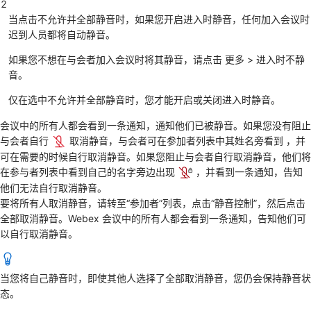
2
当点击
不允许并全部静音
时，如果您开启
进入时静音
，任何加入会议时
迟到人员都将自动静音。
如果您不想在与会者加入会议时将其静音，请点击
更多
>
进入时不静
音
。
仅在选中
不允许并全部静音
时，您才能开启或关闭进入时静音。
会议中的所有人都会看到一条通知，通知他们已被静音。如果您没有阻止
与会者自行
取消静音，与会者可在参加者列表中其姓名旁看到 ，并
可在需要的时候自行取消静音。如果您阻止与会者自行取消静音，他们将
在参与者列表中看到自己的名字旁边出现
，并看到一条通知，告知
他们无法自行取消静音。
要将所有人取消静音，请转至“参加者”列表，点击“静音控制”，然后点击
全部取消静音
。Webex 会议中的所有人都会看到一条通知，告知他们可
以自行取消静音。
当您将自己静音时，即使其他人选择了
全部取消静音
，您仍会保持静音状
态。