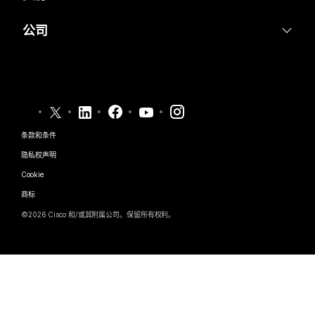
Desk 系列
医疗保健
屏幕共享
下载
Slido
公司
Room 系列
政府
加入测试会议
Webinars
Cisco
Board 系列
财务
在线课程
Events
联系技术支持
Phone 系列
体育与娱乐
集成
Contact Center
联系销售
配件
一线员工
辅助功能
CPaaS
条款和条件
Webex Blog
非营利组织
隐私权声明
包容性
安全性
Webex 思想领导力
Cookie
新兴公司
直播和点播网络研讨会
Control Hub
Webex 商店
商标
混合式工作
Webex 社区
©
2026
Cisco 和/或其附属公司。保留所有权利。
职业
Webex 开发人员
新闻和创新