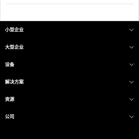
小型企业
定价
大型企业
Webex 应用程序
Webex Suite
设备
Meetings
Calling
头戴式耳机
Calling
解决方案
Meetings
摄像头
消息传递
教育
消息传递
资源
Desk 系列
屏幕共享
医疗保健
Slido
下载
Room 系列
公司
政府
Webinars
加入测试会议
Board 系列
Cisco
财务
Events
在线课程
Phone 系列