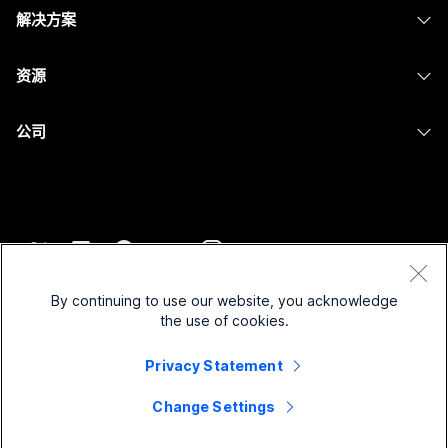
头戴式耳机
Calling
解决方案
Meetings
摄像头
消息传递
教育
消息传递
资源
Desk 系列
屏幕共享
医疗保健
Slido
下载
Room 系列
公司
政府
Webinars
加入测试会议
Board 系列
Cisco
财务
Events
在线课程
Phone 系列
联系技术支持
体育与娱乐
Contact Center
集成
配件
联系销售
一线员工
CPaaS
辅助功能
条款和条件
Webex Blog
非营利组织
安全性
By continuing to use our website, you acknowledge
包容性
隐私权声明
the use of cookies.
Webex 思想领导力
新兴公司
Control Hub
Cookie
直播和点播网络研讨会
Privacy Statement
Webex 商店
商标
混合式工作
Webex 社区
©
2026
Cisco 和/或其附属公司。保留所有权利。
职业
Change Settings
Webex 开发人员