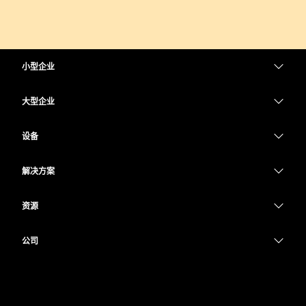
小型企业
定价
大型企业
Webex 应用程序
Webex Suite
设备
Meetings
Calling
头戴式耳机
Calling
解决方案
Meetings
摄像头
教育
消息传递
消息传递
资源
Desk 系列
医疗保健
屏幕共享
下载
Slido
Room 系列
公司
政府
加入测试会议
Webinars
Cisco
Board 系列
财务
在线课程
Events
联系技术支持
Phone 系列
体育与娱乐