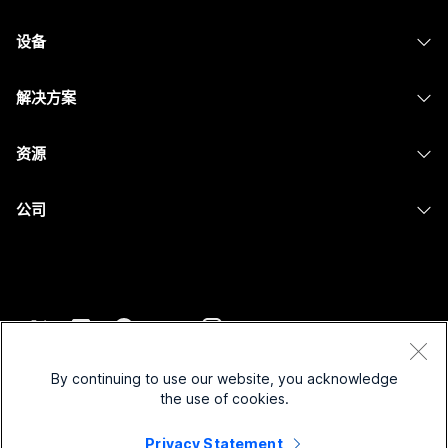
Webex 应用程序
Webex Suite
设备
提交问题
Meetings
Calling
头戴式耳机
Calling
解决方案
Meetings
摄像头
消息传递
教育
消息传递
资源
Desk 系列
屏幕共享
医疗保健
Slido
下载
Room 系列
公司
政府
Webinars
加入测试会议
Board 系列
Cisco
财务
Events
在线课程
Phone 系列
联系技术支持
体育与娱乐
Contact Center
集成
配件
联系销售
一线员工
CPaaS
辅助功能
条款和条件
Webex Blog
非营利组织
安全性
By continuing to use our website, you acknowledge
包容性
隐私权声明
the use of cookies.
Webex 思想领导力
新兴公司
Control Hub
Cookie
直播和点播网络研讨会
Privacy Statement
Webex 商店
商标
混合式工作