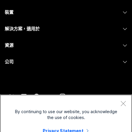
Webex 應用程式
需要答案？
Webex Suite
裝置
Meetings
Calling
提交問題
耳機
Calling
解決方案，適用於
Meetings
攝影機
Messaging
教育
Messaging
資源
Desk 系列
螢幕共用
醫療保健
Slido
下載
Room 系列
公司
政府
Webinars
加入測驗會議
Board 系列
Cisco
財務
Events
線上課程
電話系列
聯絡技術支援
運動與娛樂
Contact Center
整合
配件
聯絡銷售人員
前線
CPaaS
協助工具
條款和條件
Webex 部落格
非營利
安全性
By continuing to use our website, you acknowledge
包容性
隱私權聲明
the use of cookies.
Webex 思想領導力
啟動
Control Hub
Cookie
即時和隨選網路研討會
Privacy Statement
Webex Merch Store
商標
混合式工作