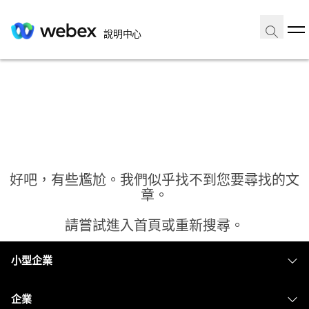
說明中心
好吧，有些尷尬。我們似乎找不到您要尋找的文
章。
請嘗試進入首頁或重新搜尋。
小型企業
首頁
定價
企業