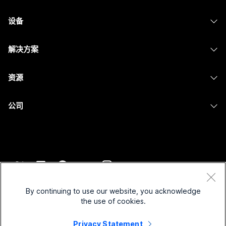
Webex 应用程序
Webex Suite
设备
提交问题
Meetings
Calling
头戴式耳机
Calling
解决方案
Meetings
摄像头
消息传递
教育
消息传递
资源
Desk 系列
屏幕共享
医疗保健
Slido
下载
Room 系列
公司
政府
Webinars
加入测试会议
Board 系列
Cisco
财务
Events
在线课程
Phone 系列
联系技术支持
体育与娱乐
Contact Center
集成
配件
联系销售
一线员工
CPaaS
辅助功能
条款和条件
Webex Blog
非营利组织
安全性
By continuing to use our website, you acknowledge
包容性
隐私权声明
the use of cookies.
Webex 思想领导力
新兴公司
Control Hub
Cookie
直播和点播网络研讨会
Privacy Statement
Webex 商店
商标
混合式工作