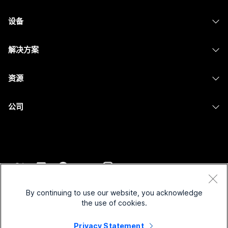
Webex 应用程序
Webex Suite
设备
提交问题
Meetings
Calling
头戴式耳机
Calling
解决方案
Meetings
摄像头
消息传递
教育
消息传递
资源
Desk 系列
屏幕共享
医疗保健
Slido
下载
Room 系列
公司
政府
Webinars
加入测试会议
Board 系列
Cisco
财务
Events
在线课程
Phone 系列
联系技术支持
体育与娱乐
Contact Center
集成
配件
联系销售
一线员工
CPaaS
辅助功能
条款和条件
Webex Blog
非营利组织
安全性
By continuing to use our website, you acknowledge
包容性
隐私权声明
the use of cookies.
Webex 思想领导力
新兴公司
Control Hub
Cookie
直播和点播网络研讨会
Privacy Statement
Webex 商店
商标
混合式工作