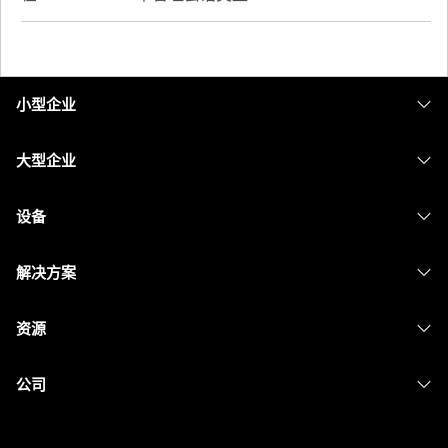
小型企业
定价
大型企业
Webex 应用程序
Webex Suite
设备
Meetings
Calling
头戴式耳机
Calling
解决方案
Meetings
摄像头
消息传递
教育
消息传递
资源
Desk 系列
屏幕共享
医疗保健
Slido
下载
Room 系列
公司
政府
Webinars
加入测试会议
Board 系列
Cisco
财务
Events
在线课程