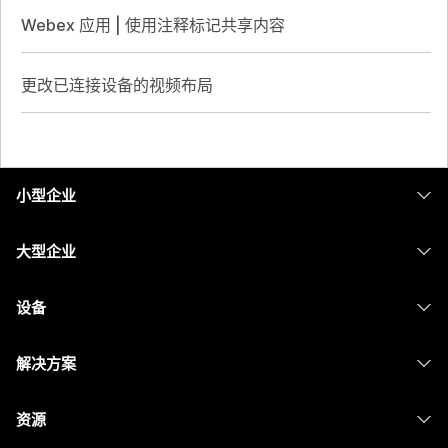
Webex 应用 | 使用注释标记共享内容
更改已连接设备的视频布局
小型企业
定价
大型企业
Webex 应用程序
Webex Suite
设备
Meetings
Calling
头戴式耳机
Calling
解决方案
Meetings
摄像头
消息传递
教育
消息传递
资源
Desk 系列
屏幕共享
医疗保健
Slido