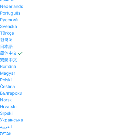
Nederlands
Português
Pyccĸий
Svenska
Tϋrkçe
한국어
日本語
简体中文
繁體中文
Română
Magyar
Polski
Čeština
Български
Norsk
Hrvatski
Srpski
Українська
العربية
עברית