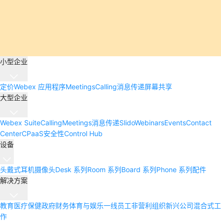
小型企业
定价
Webex 应用程序
Meetings
Calling
消息传递
屏幕共享
大型企业
Webex Suite
Calling
Meetings
消息传递
Slido
Webinars
Events
Contact
Center
CPaaS
安全性
Control Hub
设备
头戴式耳机
摄像头
Desk 系列
Room 系列
Board 系列
Phone 系列
配件
解决方案
教育
医疗保健
政府
财务
体育与娱乐
一线员工
非营利组织
新兴公司
混合式工
作