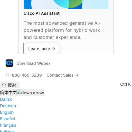
Cisco AI Assistant
The most advanced generative AI-
powered platform for hybrid work
and customer experience.
Learn more →
Download Webex
+1-888-469-3239
Contact Sales →
Ctrl K
搜索
...
简体中文
Dansk
Deutsch
English
Español
Français
Italiano