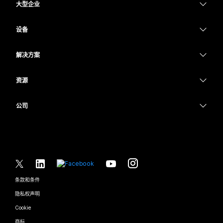
大型企业
Webex 应用程序
Webex Suite
设备
Meetings
Calling
头戴式耳机
Calling
解决方案
Meetings
摄像头
教育
消息传递
消息传递
资源
Desk 系列
医疗保健
屏幕共享
下载
Slido
Room 系列
公司
政府
加入测试会议
Webinars
Cisco
Board 系列
财务
在线课程
Events
联系技术支持
Phone 系列
体育与娱乐
集成
Contact Center
联系销售
配件
一线员工
辅助功能
CPaaS
条款和条件
Webex Blog
非营利组织
隐私权声明
包容性
安全性
Webex 思想领导力
Cookie
新兴公司
直播和点播网络研讨会
Control Hub
Webex 商店
商标