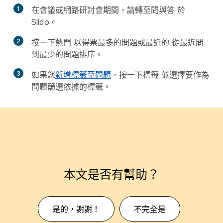
1
在會議或網路研討會期間，請轉至
問與答
於
Slido。
2
按一下
熱門
以得票最多的問題或
最近的
從最近問
到最少的問題排序。
3
如果您
新增標籤至問題
，按一下
標籤
並選擇要作為
問題篩選依據的標籤。
本文是否有幫助？
是的，謝謝！
不完全是