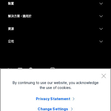
裝置
Meetings
Calling
耳機
Calling
解決方案，適用於
Meetings
攝影機
教育
Messaging
Messaging
資源
Desk 系列
醫療保健
螢幕共用
下載
Slido
Room 系列
公司
政府
加入測驗會議
Webinars
Cisco
Board 系列
財務
線上課程
Events
聯絡技術支援
電話系列
運動與娛樂
整合
Contact Center
聯絡銷售人員
配件
前線
協助工具
CPaaS
條款和條件
Webex 部落格
By continuing to use our website, you acknowledge
非營利
隱私權聲明
包容性
安全性
the use of cookies.
Webex 思想領導力
Cookie
啟動
即時和隨選網路研討會
Control Hub
Webex Merch Store
Privacy Statement
商標
混合式工作
Webex 社群
©
2026
Cisco 和/或其子公司。保留所有權利。
職業
Change Settings