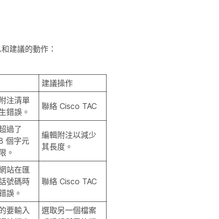
訊息和建議的動作：
建議操作
附注清單
聯絡 Cisco TAC
生錯誤。
超過了
編輯附注以減少
48 個字元
其長度。
限。
網站在匯
話號碼時
聯絡 Cisco TAC
錯誤。
的要輸入
選取另一個檔案