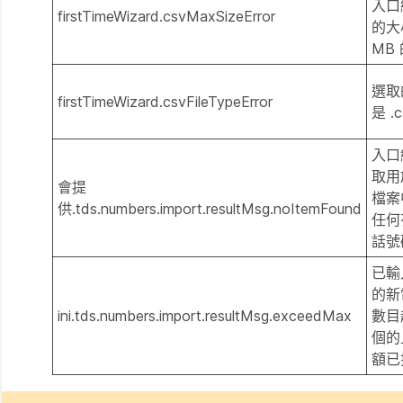
入口
firstTimeWizard.csvMaxSizeError
的大
MB
選取
firstTimeWizard.csvFileTypeError
是 .
入口
取用
會提
檔案
供.tds.numbers.import.resultMsg.noItemFound
任何
話號
已輸
的新
ini.tds.numbers.import.resultMsg.exceedMax
數目
個的
額已