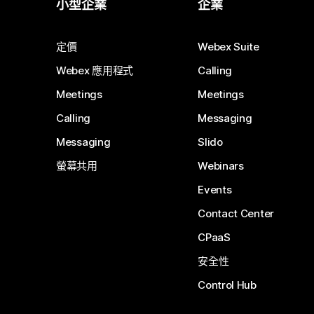
小型企業
企業
定價
Webex Suite
Webex 應用程式
Calling
Meetings
Meetings
Calling
Messaging
Messaging
Slido
螢幕共用
Webinars
Events
Contact Center
CPaaS
安全性
Control Hub