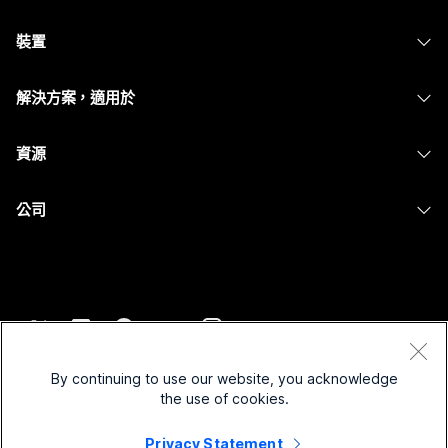
Webex 應用程式
需要答案？
Webex Suite
裝置
Meetings
Calling
提交問題
耳機
Calling
解決方案，適用於
Meetings
攝影機
Messaging
教育
Messaging
資源
Desk 系列
螢幕共用
醫療保健
Slido
下載
Room 系列
公司
政府
Webinars
加入測驗會議
Board 系列
Cisco
財務
Events
線上課程
電話系列
聯絡技術支援
運動與娛樂
Contact Center
整合
配件
聯絡銷售人員
前線
CPaaS
協助工具
條款和條件
Webex 部落格
非營利
安全性
By continuing to use our website, you acknowledge
包容性
隱私權聲明
the use of cookies.
Webex 思想領導力
啟動
Control Hub
Cookie
即時和隨選網路研討會
Privacy Statement
Webex Merch Store
商標
混合式工作