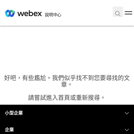
說明中心
好吧，有些尷尬。我們似乎找不到您要尋找的文
章。
請嘗試進入首頁或重新搜尋。
小型企業
首頁
定價
企業