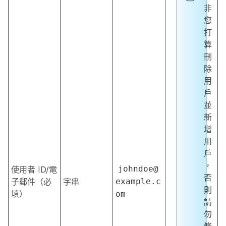
非
您
打
算
刪
除
用
戶
並
新
增
用
戶
，
johndoe@
使用者 ID/電
否
子郵件（必
字串
example.c
則
填）
om
請
勿
修