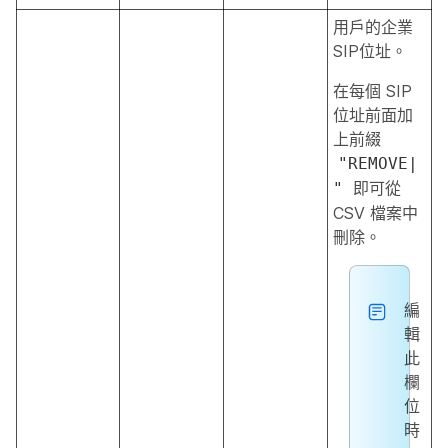
用戶的企業
SIP位址。
在每個 SIP
位址前面加
上前綴
"REMOVE|
即可從
"
CSV 檔案中
刪除。
編
輯
此
欄
位
時