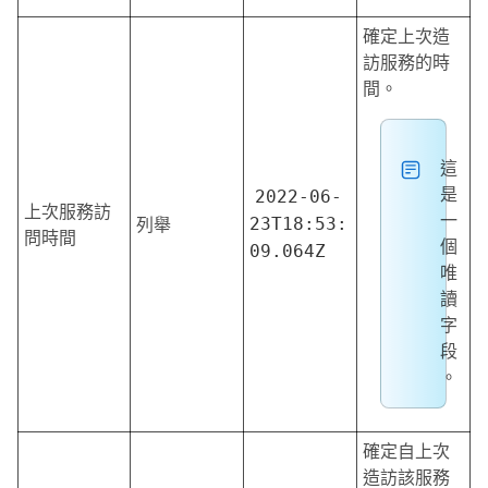
確定上次造
訪服務的時
間。
這
是
2022-06-
上次服務訪
一
列舉
23T18:53:
問時間
個
09.064Z
唯
讀
字
段
。
確定自上次
造訪該服務