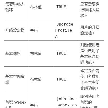
需要聯絡人
是否需要進
布林值
TRUE
轉移
行聯絡人遷
移。
Upgrade
用戶的升級
升級設定檔
字串
Profile
設定檔。
A
判斷使用者
是否啟用了
基本傳訊
布林值
TRUE
基本訊息傳
遞功能。
確定是否為
基本空間會
使用者啟用
布林值
TRUE
議
了基本空間
會議功能。
識別使用者
john.doe
首選 Webex
首選的
字串
.webex.co
站點
Webex 網