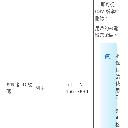
即可從
"
CSV 檔案中
刪除。
用戶的來電
顯示號碼。
本
條
目
請
使
呼叫者 ID 號
+1 123
列舉
用
碼
456 7890
E.
1
6
4
格