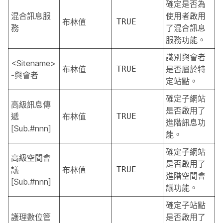
確定是否為
混合訊息服
使用者啟用
布林值
TRUE
務
了混合訊息
服務功能。
識別與會者
<Sitename>
布林值
TRUE
是否屬於特
-與會者
定站點。
確定子網站
高級訊息傳
是否啟用了
遞
布林值
TRUE
進階訊息功
[Sub.#nnn]
能。
確定子網站
高級空間會
是否啟用了
議
布林值
TRUE
進階空間會
[Sub.#nnn]
議功能。
確定子站點
護理數位管
是否啟用了