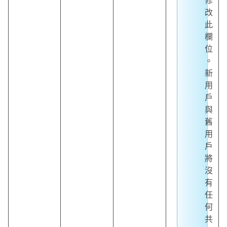
改
此
欄
位
。
新
用
戶
與
舊
用
戶
將
沒
有
任
何
共