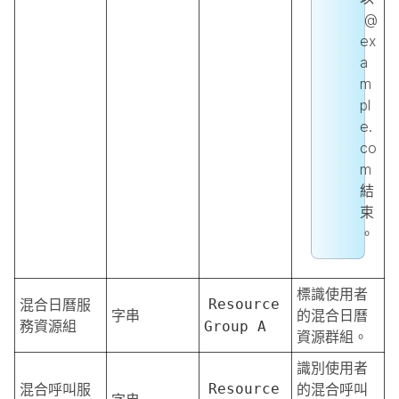
@
ex
a
m
pl
e.
co
m
結
束
。
標識使用者
混合日曆服
Resource
字串
的混合日曆
務資源組
Group A
資源群組。
識別使用者
混合呼叫服
Resource
的混合呼叫