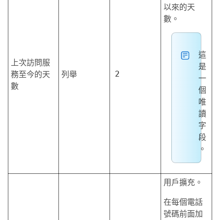
以來的天
數。
這
上次訪問服
是
務至今的天
列舉
2
一
數
個
唯
讀
字
段
。
用戶擴充。
在每個電話
號碼前面加