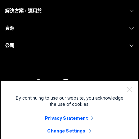
耳機
Calling
解決方案，適用於
Meetings
攝影機
Messaging
教育
Messaging
資源
Desk 系列
螢幕共用
醫療保健
Slido
下載
Room 系列
公司
政府
Webinars
加入測驗會議
Board 系列
Cisco
財務
Events
線上課程
電話系列
聯絡技術支援
運動與娛樂
Contact Center
整合
配件
聯絡銷售人員
前線
CPaaS
協助工具
條款和條件
Webex 部落格
非營利
安全性
By continuing to use our website, you acknowledge
包容性
隱私權聲明
the use of cookies.
Webex 思想領導力
啟動
Control Hub
Cookie
即時和隨選網路研討會
Privacy Statement
Webex Merch Store
商標
混合式工作
Webex 社群
©
2026
Cisco 和/或其子公司。保留所有權利。
職業
Change Settings
Webex 開發人員