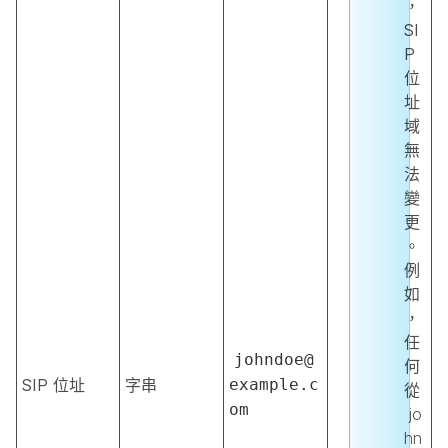
，
SI
P
位
址
域
無
法
變
更
。
例
如
，
任
johndoe@
何
SIP 位址
字串
example.c
從
om
jo
hn