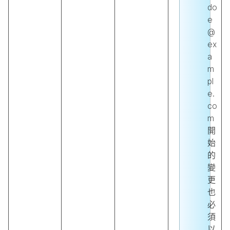
do
e
@
ex
a
m
pl
e.
co
m
開
始
的
變
更
也
必
須
以